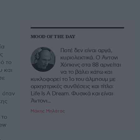
MOOD OF THE DAY
ία
Ποτέ δεν είναι αργά,
ης
κυριολεκτικά. Ο Άντονι
πό το
Χόπκινς στα 88 αρνείται
υ και
να το βάλει κάτω και
σε
κυκλοφορεί το 1ο του άλμπουμ με
ορχηστρικές συνθέσεις και τίτλο:
 όταν
Life Is A Dream. Φυσικά και είναι
Άντονι...
κης
Μάκης Μηλάτος
 το
New