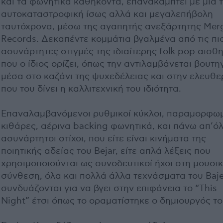
και τα φωνητικά καθήκοντα, επανακάμπτει με μία 
αυτοκαταστροφική ίσως αλλά και μεγαλεπήβολη
ταυτόχρονα, μέσω της αγαπητής ανεξάρτητης Mer
Records. Δεκαπέντε κομμάτια βγαλμένα από τις πι
ασυνάρτητες στιγμές της ιδιαίτερης folk pop αισθη
που ο ίδιος ορίζει, όπως την αντιλαμβάνεται βουτ
μέσα στο καζάνι της ψυχεδέλειας και στην ελευθε
που του δίνει η καλλιτεχνική του ιδιότητα.
Επαναλαμβανόμενοι ρυθμικοί κύκλοι, παραμορφω
κιθάρες, αέρινα backing φωνητικά, και πάνω απ’όλ
ασυνάρτητοι στίχοι, που είτε είναι κινήματα της
ποιητικής αδείας του Bejar, είτε απλά λέξεις που
χρησιμοποιούνται ως συνοδευτικοί ήχοι στη μουσι
σύνθεση, όλα και πολλά άλλα τεχνάσματα του Baje
συνδυάζονται για να βγει στην επιφάνεια το “This
Night” έτσι όπως το οραματίστηκε ο δημιουργός το