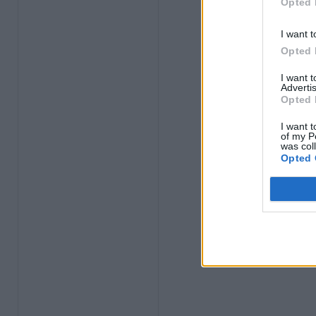
Opted 
I want t
Opted 
I want 
Advertis
Opted 
I want t
of my P
was col
Opted 