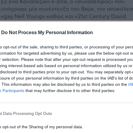
Σε ένα Καναδέζικο e-zine, ο «συνάδελφος» που
υπόγραφε μία συνέντευξη του Bejar, τον αποκάλε
«gay Neil Young» καθώς και «21st Century David
Bowie». Αναρωτιέμαι εάν ο Daniel Bejar προσβληθε
τόσο πολύ, αφού τον συγκρίνουν με τόσο mainstr
-
Do Not Process My Personal Information
καλλιτέχνες, που οδηγηθεί να απομακρυνθεί ακόμ
πολύ από την εγκόσμια pop, και χαθεί στα βάθη το
to opt-out of the sale, sharing to third parties, or processing of your per
δαιδαλώδη λαβύρινθου που είναι το μυαλό του, εκε
formation for targeted advertising by us, please use the below opt-out s
r selection. Please note that after your opt-out request is processed y
εμείς οι απλοί ακροατές χανόμαστε ήδη προσπαθ
eing interest-based ads based on personal information utilized by us or
να ξεπεράσουμε την αμηχανία που προκαλεί το “Th
disclosed to third parties prior to your opt-out. You may separately opt-
Night”, βλέποντας το να κρέμεται μετέωρο ανάμεσ
losure of your personal information by third parties on the IAB’s list of
σιγουριά της folk pop και τον επιτηδευμένο
. This information may also be disclosed by us to third parties on the
IA
underground χαρακτήρα του καλλιτέχνη.
Participants
that may further disclose it to other third parties.
Previous Article
l Data Processing Opt Outs
Cookie - Sweat – Soaked &
We
o opt-out of the Sharing of my personal data.
Satisfied