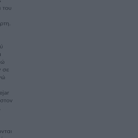
s
α του
ρτη.
ού
α
νώ
ν σε
νώ
ejar
 στον
.
ονται