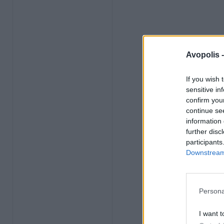
Avopolis 
If you wish 
sensitive in
confirm you
continue se
information 
further disc
participants
Downstream 
Persona
I want t