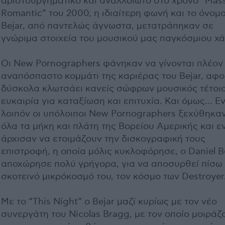
αριστουργηματικό και αναλλοίωτο στο χρόνο “Mas
Romantic” του 2000, η ιδιαίτερη φωνή και το όνομ
Bejar, από παντελώς άγνωστα, μετατράπηκαν σε
γνώριμα στοιχεία του μουσικού μας παγκόσμιου χά
Οι New Pornographers φάνηκαν να γίνονται πλέον
αναπόσπαστο κομμάτι της καριέρας του Bejar, αφ
δύσκολα κλωτσάει κανείς σώφρων μουσικός τέτοι
ευκαιρία για καταξίωση και επιτυχία. Και όμως… Ε
λοιπόν οι υπόλοιποι New Pornographers ξεχύθηκα
όλα τα μήκη και πλάτη της Βορείου Αμερικής και ε
άρχισαν να ετοιμάζουν την δισκογραφική τους
επιστροφή, η οποία μόλις κυκλοφόρησε, ο Daniel B
αποχώρησε πολύ γρήγορα, για να αποσυρθεί πίσω
σκοτεινό μικρόκοσμό του, τον κόσμο των Destroyer
Με το “This Night” o Bejar μαζί κυρίως με τον νέο
συνεργάτη του Nicolas Bragg, με τον οποίο μοιράζ