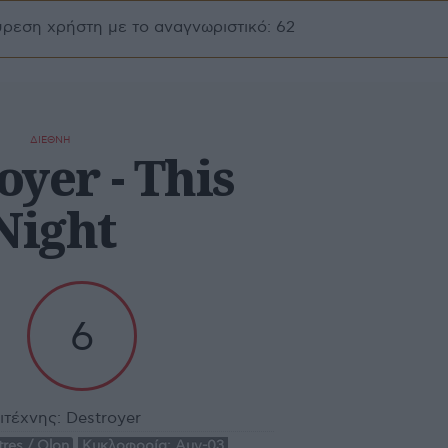
ύρεση χρήστη με το αναγνωριστικό: 62
ΔΙΕΘΝΗ
oyer - This
Night
6
ιτέχνης:
Destroyer
tres / Olon
Κυκλοφορία:
Αυγ-03