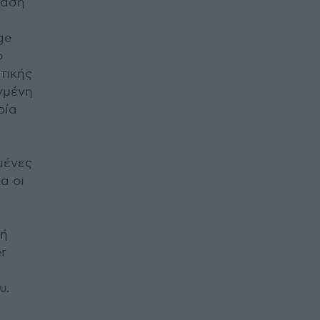
τάση
ge
ο
τικής
ηγμένη
ρία
μένες
α οι
κή
r
υ.