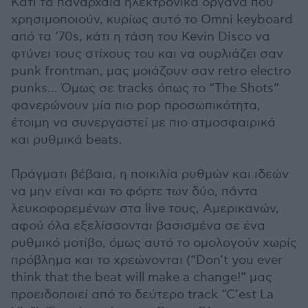
Κάτι τα πανάρχαια ηλεκτρονικά όργανα που
χρησιμοποιούν, κυρίως αυτό το Omni keyboard
από τα ‘70s, κάτι η τάση του Kevin Disco να
φτύνει τους στίχους του και να ουρλιάζει σαν
punk frontman, μας μοιάζουν σαν retro electro
punks… Όμως σε tracks όπως το “The Shots”
φανερώνουν μία πιο pop προσωπικότητα,
έτοιμη να συνεργαστεί με πιο ατμοσφαιρικά
και ρυθμικά beats.
Πράγματι βέβαια, η ποικιλία ρυθμών και ιδεών
να μην είναι και το φόρτε των δύο, πάντα
λευκοφορεμένων στα live τους, Αμερικανών,
αφού όλα εξελίσσονται βασισμένα σε ένα
ρυθμικό μοτίβο, όμως αυτό το ομολογούν χωρίς
πρόβλημα και το χρεώνονται (“Don’t you ever
think that the beat will make a change!” μας
προειδοποιεί από το δεύτερο track “C’est La