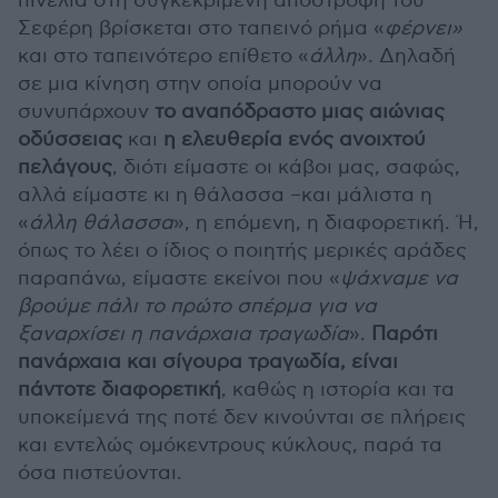
πινελιά στη συγκεκριμένη αποστροφή του
Σεφέρη βρίσκεται στο ταπεινό ρήμα «
φέρνει»
και στο ταπεινότερο επίθετο «
άλλη
». Δηλαδή
σε μια κίνηση στην οποία μπορούν να
συνυπάρχουν
το αναπόδραστο μιας αιώνιας
οδύσσειας
και
η ελευθερία ενός ανοιχτού
πελάγους
, διότι είμαστε οι κάβοι μας, σαφώς,
αλλά είμαστε κι η θάλασσα –και μάλιστα η
«
άλλη θάλασσα
», η επόμενη, η διαφορετική. Ή,
όπως το λέει ο ίδιος ο ποιητής μερικές αράδες
παραπάνω, είμαστε εκείνοι που «
ψάχναμε να
βρούμε πάλι το πρώτο σπέρμα για να
ξαναρχίσει η πανάρχαια τραγωδία
».
Παρότι
πανάρχαια και σίγουρα τραγωδία, είναι
πάντοτε διαφορετική
, καθώς η ιστορία και τα
υποκείμενά της ποτέ δεν κινούνται σε πλήρεις
και εντελώς ομόκεντρους κύκλους, παρά τα
όσα πιστεύονται.