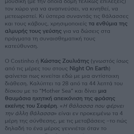
μουσική (με την όποια δομή τελικώς επιλέξεις)
τον χώρο για να αναπνεύσει, να κινηθεί, να
μετεωριστεί. Κι ύστερα συναντάς τις θάλασσες
και τους κάβους, χρησιμοποιείς
τα ενθύμια της
αλμυρής τους γεύσης
για να δώσεις στα
πράγματα τη συναισθηματική τους
κατεύθυνση.
Ο Costinho ή
Κώστας Ζουλιάτης
(γνωστός ίσως
από τις μέρες του στους
Night Οn Earth
)
φαίνεται πως κινείται εδώ με μια αντίστοιχη
διάθεση. Καλύπτει τα 28 από τα 44 λεπτά του
δίσκου με το “Mother Sea” και δίνει
μια
θαυμάσια ηχητική απεικόνιση της φράσης
εκείνης του Σεφέρη
. «
Η θάλασσα που φέρνει
την άλλη θάλασσα
» είναι εν προκειμένω τα 4
μέρη της σύνθεσης, με τις μεταβάσεις –το πώς
δηλαδή το ένα μέρος γεννιέται όταν το