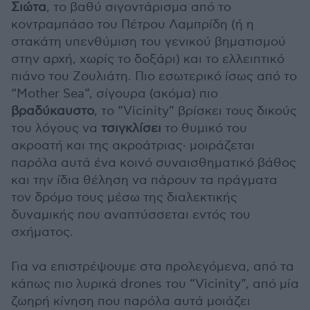
Σιώτα
, το βαθύ σιγοντάρισμα από το
κοντραμπάσο του Πέτρου Λαμπρίδη (ή η
στακάτη υπενθύμιση του γενικού βηματισμού
στην αρχή, χωρίς το δοξάρι) και το ελλειπτικό
πιάνο του Ζουλιάτη. Πιο εσωτερικό ίσως από το
“Mother Sea”, σίγουρα (ακόμα) πιο
βραδύκαυστο
, το “Vicinity” βρίσκει τους δικούς
του λόγους να
τσιγκλίσει
το θυμικό του
ακροατή και της ακροάτριας· μοιράζεται
παρόλα αυτά ένα κοινό συναισθηματικό βάθος
και την ίδια θέληση να πάρουν τα πράγματα
τον δρόμο τους μέσω της διαλεκτικής
δυναμικής που αναπτύσσεται εντός του
σχήματος.
Για να επιστρέψουμε στα προλεγόμενα, από τα
κάπως πιο λυρικά drones του “Vicinity”, από μία
ζωηρή κίνηση που παρόλα αυτά μοιάζει