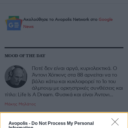
Ακολούθησε το Avopolis Network στο
Google
News
MOOD OF THE DAY
Ποτέ δεν είναι αργά, κυριολεκτικά. Ο
Άντονι Χόπκινς στα 88 αρνείται να το
βάλει κάτω και κυκλοφορεί το 1ο του
άλμπουμ με ορχηστρικές συνθέσεις και
τίτλο: Life Is A Dream. Φυσικά και είναι Άντονι...
Μάκης Μηλάτος
Avopolis -
Do Not Process My Personal
Information