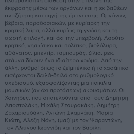
πλουραλιστική διάθεση στην επιλογή της
έκφρασης μέσω των οργάνων και η εκ βαθέων
αναζήτηση και πηγή της έμπνευσης. Οργάνων,
βέβαια, παραδοσιακών, με κυρίαρχη την
κρητική λύρα, αλλά κυρίως τη γνώση και τη
σωστή επιλογή, και όχι την υπερβολή. Λαούτο
κρητικό, νησιώτικο και πολίτικο, βιολόλυρα,
αθάνατος, μπεντίρ, ταμπουράς, ζίλια, ρεκ,
στάμνα δίνουν ένα ιδιαίτερο χρώμα. Από την
άλλη, ρυθμοί όπως το ζεϊμπέκικο ή το χασάπικο
εισέρχονται δειλά-δειλά στο ρυθμολογικό
σχεδιασμό, εξασφαλίζοντας μια ποικιλία
μουσικών (αν όχι προτάσεων) ακουσμάτων. Οι
Χαϊνηδες, που αποτελούνται από τους Δημήτρη
Αποστολάκη, Μιχάλη Σταυρακάκη, Δημήτρη
Ζαχαριουδάκη, Αντώνη Σκαμνάκη, Μαρία
Κιώτη, Αλέξη Νόνη, (μαζί με τον Ψαραντώνη,
τον Αλκίνοο Ιωαννίδη και τον Βασίλη