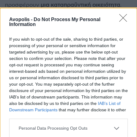
προσφέρουν
μια καταπραϋντική οικειότητα
.
Τουλάχιστον ως υπογράφων, αδυνατώ να ρίξω
Avopolis -
Do Not Process My Personal
πια ανάθεμα σε δίσκους που επιτυγχάνουν
Information
έστω αυτό, πολλώ δε μάλλον όταν γνωρίζω την
αληθινά παρηγορητική επίδραση αυτής της
If you wish to opt-out of the sale, sharing to third parties, or
φωνής σε περιπτώσεις χαμένες από χέρι.
processing of your personal or sensitive information for
Επομένως αν πάρουμε τον κανόνα «
όποιος
targeted advertising by us, please use the below opt-out
αμφιβάλλει πιστεύει, όποιος δεν πιστεύει μένει
section to confirm your selection. Please note that after your
opt-out request is processed you may continue seeing
μεγαλύτερο διάστημα πιστός
», στην περίπτωση
interest-based ads based on personal information utilized by
του Cave δόγματος, ας διατηρούμε τις
us or personal information disclosed to third parties prior to
αμφιβολίες μας για να παραδεχτούμε πως δεν
your opt-out. You may separately opt-out of the further
αναζωπυρώθηκε το όποιο ενδιαφέρον στη
disclosure of your personal information by third parties on the
δισκογραφία του φίλου μας, παρά μονάχα
IAB’s list of downstream participants. This information may
also be disclosed by us to third parties on the
IAB’s List of
συντηρήθηκε η πίστη μας
αυτή καθαυτή.
Downstream Participants
that may further disclose it to other
third parties.
Personal Data Processing Opt Outs