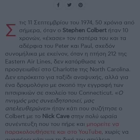
τις 11 Σεπτεμβρίου του 1974, 50 χρόνια από
Σ
σήμερα, όταν ο
Stephen Colbert
ήταν 10
χρονών, «έχασε» τον πατέρα του και τα
αδέρφια του Peter και Paul, σχεδόν
συνομήλικα με εκείνον, όταν η πτήση 212 της
Eastern Air Lines, δεν κατόρθωσε να
προσγειωθεί στο Charlotte της North Carolina.
Δεν επρόκειτο για ταξίδι αναψυχής, αλλά για
ένα δρομολόγιο με σκοπό την εγγραφή των
πιτσιρικιών σε σχολείο του Connecticut. «
Ο
πνιγμός μας συνειδητοποιεί, μας
απελευθερώνει
» ήταν κάτι που συζήτησε ο
Colbert με το
Nick Cave
στην πολύ ωραία
συνέντευξη που του πήρε και
μπορείτε να
παρακολουθήσετε και στο YouTube
, χωρίς να
αναφέρει κάτι για τη δική του απώλεια.