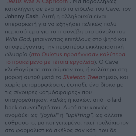
“Jesus Was A Capricorn”
. Μα παραλλήλως
καταλήγεις σε ένα από τα είδωλα του Cave, τον
Johnny Cash
. Αυτή η αλληλουχία είναι
υπεραρκετή για να εξηγήσει τελικώς πολύ
περισσότερα για το τι συνέβη στο σύνολο του
Wild God
, μπαίνοντας επιτέλους στο ψητό και
αποφεύγοντας την περαιτέρω εκκλησιαστική
φλυαρία (
στο Quietus προσέγγισαν καλύτερα
το προκείμενο με τέτοια εργαλεία
). Ο Cave
κλωθογύρισε στο σύμπαν του, ή καλύτερα στη
μορφή αυτού μετά το
Skeleton Tree
σημείο, και
χωρίς μεταμορφώσεις, έφτιαξε ένα δίσκο με
τις σίγουρες «ατμόσφαιρες» που
υπαγορεύτηκαν, καλώς ή κακώς, από το laid-
back ασυνείδητό του. Αυτό που κοινώς
ονομάζει ως
“joyful”
ή
“uplifting”
, ως άλλοτε
εύθραυστο, μα και γειωμένο, ηχεί τουλάχιστον
στο φορμαλιστικό σκέλος σαν κάτι που δε