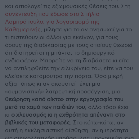
και αιτιολογεί τις εξωμουσικές θέσεις του. Στη
συνέντευξη που έδωσε στο Σπήλιο
Λαμπρόπουλο, για λογαριασμό της
Καθημερινής
, μίλησε για το αν ανησυχεί για το
τι πιστεύουν οι άλλοι για εκείνον, για τους
όρους της διαδικασίας με τους οποίους θεωρεί
ότι διατηρείται η μπάντα, το δημιουργικό
ενδιαφέρον. Mπορείτε να τη διαβάσετε κι είτε
να αντιληφθείτε την ειλικρίνεια του, είτε να του
κλείσετε κατάμουτρα την πόρτα. Όσο μικρή
αξία -όπως κι αν ακουστεί- έχει μια
«ουμανιστική» λατρευτική προσέγγιση, μια
θεώρηση «από οίκτο» στην εργογραφία του
μετά το χαμό των παιδιών του
, άλλο τόσο έχει
κι
ο χλευασμός κι η εχθρότητα απέναντι στο
βιβλικές του μεταφορές
. Στο κάτω-κάτω, αν
αυτή η εκκλησιαστική αίσθηση, αν η ιερότητα
ως συγκολλητικός μπούσουλας υπονομεύει ένα