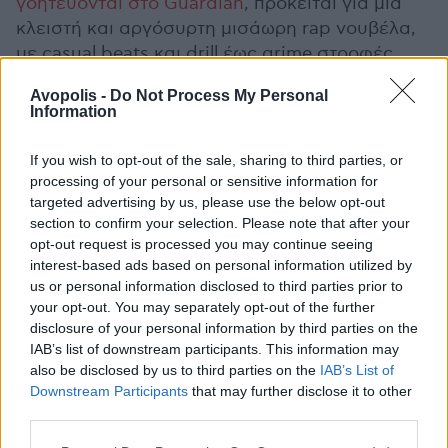
γοητεύονται στο Guardian
, πρόκειται για μια
κλειστή και αργόσυρτη μισάωρη rap νουβέλα,
με casual beats και drill έως grime στροφές,
που μπορεί να μην έχει υπερβατικές γωνίες,
Avopolis -
Do Not Process My Personal
αλλά φανερώνει προσωπικότητα. Το τελευταίο
Information
ως διαπίστωση είναι η υποσχετική για τη
συνέχεια. Επί του παρόντος, ασυζητητί
If you wish to opt-out of the sale, sharing to third parties, or
εξασφαλίζει επανακροάσεις, χάρη στον
processing of your personal or sensitive information for
κολλητικό moody κι υπνωτικό βηματισμό της.
targeted advertising by us, please use the below opt-out
section to confirm your selection. Please note that after your
opt-out request is processed you may continue seeing
interest-based ads based on personal information utilized by
us or personal information disclosed to third parties prior to
your opt-out. You may separately opt-out of the further
disclosure of your personal information by third parties on the
IAB’s list of downstream participants. This information may
also be disclosed by us to third parties on the
IAB’s List of
Downstream Participants
that may further disclose it to other
third parties.