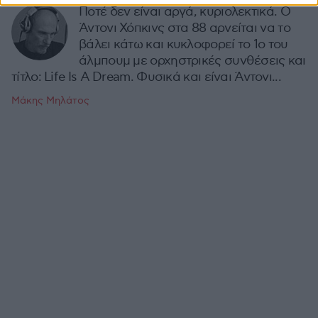
Ποτέ δεν είναι αργά, κυριολεκτικά. Ο
Άντονι Χόπκινς στα 88 αρνείται να το
βάλει κάτω και κυκλοφορεί το 1ο του
άλμπουμ με ορχηστρικές συνθέσεις και
τίτλο: Life Is A Dream. Φυσικά και είναι Άντονι...
Μάκης Μηλάτος