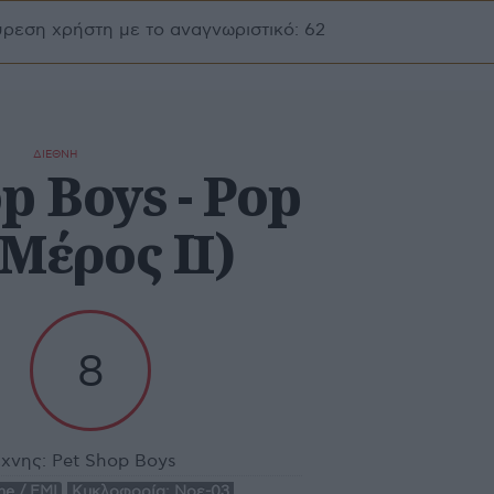
ύρεση χρήστη με το αναγνωριστικό: 62
ΔΙΕΘΝΗ
p Boys - Pop
(Μέρος IΙ)
8
χνης:
Pet Shop Boys
ne / EMI
Κυκλοφορία:
Νοε-03