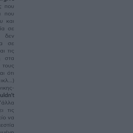
ς που
ι που
υ και
ία σε
ι δεν
λα σε
ι τις
ή στα
 τους
αι ότι
αικλ…)
ικης-
dn't
’άλλα
ι τις
ίο να
λεστία
ριμένη