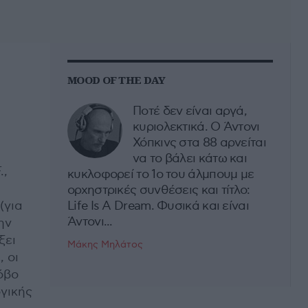
MOOD OF THE DAY
Ποτέ δεν είναι αργά,
κυριολεκτικά. Ο Άντονι
Χόπκινς στα 88 αρνείται
να το βάλει κάτω και
.,
κυκλοφορεί το 1ο του άλμπουμ με
ορχηστρικές συνθέσεις και τίτλο:
(για
Life Is A Dream. Φυσικά και είναι
Άντονι...
ην
ξει
Μάκης Μηλάτος
 οι
όβο
γικής