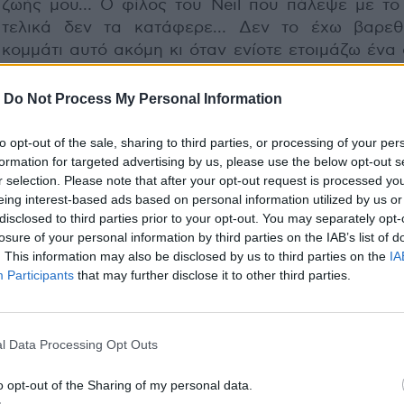
ζωής μου… Ο φίλος του Neil που πάλεψε με το
τελικά δεν τα κατάφερε… Δεν το έχω βαρεθ
κομμάτι αυτό ακόμη κι όταν ενίοτε ετοιμάζω ένα
αγαπημένα μου τραγούδια για κάποια φίλη ή γ
μου (ως έναν εναλλακτικό τρόπο φλερτ) το "
-
Do Not Process My Personal Information
Boring" πάντα έχει μια ξεχωριστή θέση μέσα σε αυ
to opt-out of the sale, sharing to third parties, or processing of your per
formation for targeted advertising by us, please use the below opt-out s
r selection. Please note that after your opt-out request is processed y
eing interest-based ads based on personal information utilized by us or
Το My October Symphony – ένα κομμάτι πραγμ
disclosed to third parties prior to your opt-out. You may separately opt-
Κοινωνικοπολιτικό Mανιφέστο εφάμιλλ
losure of your personal information by third parties on the IAB’s list of
Motorcycle Emptiness – δυστυχώς λείπει απ
. This information may also be disclosed by us to third parties on the
IA
Participants
that may further disclose it to other third parties.
συλλογή αυτή, υπάρχει όμως το
Jealousy
, το τρ
που κλείνει το Behavior, που χωρίς να έχει το 
συναισθηματικό βάρος του Being Boring, θα ήταν
l Data Processing Opt Outs
να μην συμπεριληφθεί στο Popart, ακόμη κα
καθαρά ιστορικούς λόγους, δεδομένου ότι είν
o opt-out of the Sharing of my personal data.
πρώτο κομμάτι που ο Neil Tennant και ο Chris