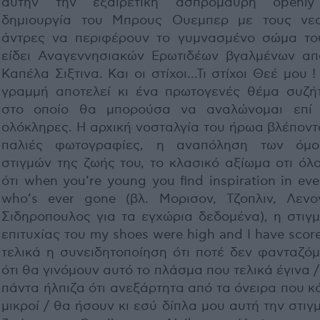
αυτήν την εξαιρετική ασπρόμαυρη openl
δημιουργία του Μπρους Ουεμπερ με τους νε
άντρες να περιφέρουν το γυμνασμένο σώμα το
είδει Αναγεννησιακών Ερωτιδέων βγαλμένων απ
Καπέλα Σιξτινα. Και οι στίχοι…Τι στίχοι Θεέ μου 
γραμμή αποτελεί κι ένα πρωτογενές θέμα συζή
στο οποίο θα μπορούσα να αναλώνομαι επί
ολόκληρες. Η αρχική νοσταλγία του ήρωα βλέποντ
παλιές φωτογραφίες, η αναπόληση των όμ
στιγμών της ζωής του, το κλασικό αξίωμα οτι όλ
ότι when you’re young you find inspiration in ev
who’s ever gone (βλ. Μορισον, Τζοπλιν, Λενο
Σιδηροπουλος για τα εγχώρια δεδομένα), η στιγμ
επιτυχίας του my shoes were high and I have scor
τελικά η συνειδητοποίηση ότι ποτέ δεν φανταζόμ
ότι θα γινόμουν αυτό το πλάσμα που τελικά έγινα 
πάντα ήλπιζα ότι ανεξάρτητα από τα όνειρα που 
μικροί / θα ήσουν κι εσύ δίπλα μου αυτή την στιγ