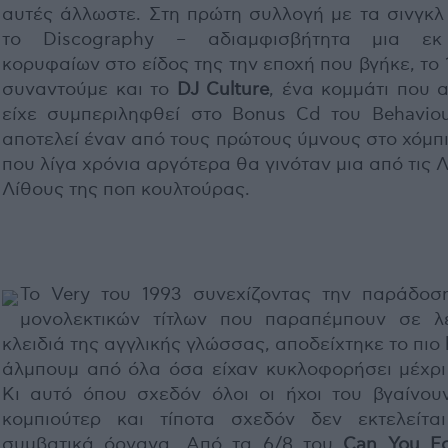
αυτές άλλωστε. Στη πρώτη συλλογή με τα σινγκλ 
το Discography – αδιαμφισβήτητα μια ε
κορυφαίων στο είδος της την εποχή που βγήκε, το 
συναντούμε και το
DJ Culture
, ένα κομμάτι που 
είχε συμπεριληφθεί στο Bonus Cd του Behaviou
αποτελεί έναν από τους πρώτους ύμνους στο χόμπ
που λίγα χρόνια αργότερα θα γινόταν μια από τις 
Λίθους της ποπ κουλτούρας.
Το Very του 1993 συνεχίζοντας την παράδοσ
μονολεκτικών τίτλων που παραπέμπουν σε λέ
κλειδιά της αγγλικής γλώσσας, αποδείχτηκε το πιο 
άλμπουμ από όλα όσα είχαν κυκλοφορήσει μέχρι 
Κι αυτό όπου σχεδόν όλοι οι ήχοι του βγαίνου
κομπιούτερ και τίποτα σχεδόν δεν εκτελείτα
συμβατικά όργανα. Από τα 6/8 του
Can You Fo