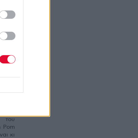
νισης
σμούς,
κοινά
ve No
ο ένα,
υτικό
άλλο,
ος όλα
r-the-
ει την
τρικό
ι στην
λά η
ύτερα
νουμε
 του
m Pom
αι κι