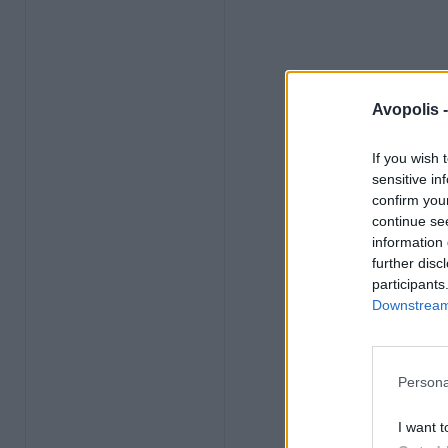
Avopolis 
If you wish 
sensitive in
confirm you
continue se
information 
further disc
participants
Downstream 
Persona
I want t