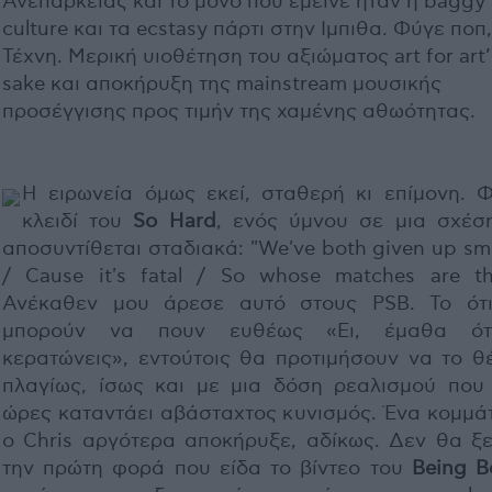
Ανεπάρκειας και το μόνο που έμεινε ήταν η baggy
culture και τα ecstasy πάρτι στην Ιμπιθα. Φύγε ποπ
Τέχνη. Μερική υιοθέτηση του αξιώματος art for art’
sake και αποκήρυξη της mainstream μουσικής
προσέγγισης προς τιμήν της χαμένης αθωότητας.
Η ειρωνεία όμως εκεί, σταθερή κι επίμονη. 
κλειδί του
So Hard
, ενός ύμνου σε μια σχέσ
αποσυντίθεται σταδιακά: "We've both given up s
/ Cause it's fatal / So whose matches are tho
Ανέκαθεν μου άρεσε αυτό στους PSB. Το ότ
μπορούν να πουν ευθέως «Ει, έμαθα ότ
κερατώνεις», εντούτοις θα προτιμήσουν να το θ
πλαγίως, ίσως και με μια δόση ρεαλισμού που
ώρες καταντάει αβάσταχτος κυνισμός. Ένα κομμάτ
ο Chris αργότερα αποκήρυξε, αδίκως. Δεν θα ξ
την πρώτη φορά που είδα το βίντεο του
Being B