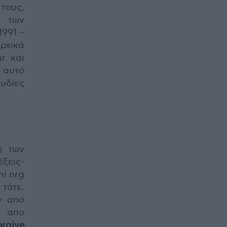
τους,
κ των
1991 –
αρχικά
r και
ι αυτό
Λυδίες
η των
ξεις-
hi nrg
τότε.
ν από
ι απο
rgive