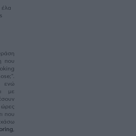
, έλα
s
Φράση
η που
moking
se;".
ι ενώ
ι με
έσουν
 ώρες
ι που
εχάσω
oring
,