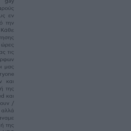
y gay
αρούς
υς εν
ό την
! Κάθε
τησης
 ώρες
ας τις
ορφων
οι μας
eryone
ν και
ή της
ed και
ουν /
/ αλλά
κάναμε
μή της