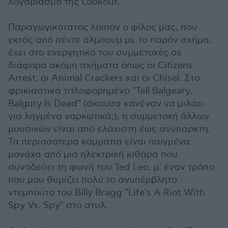
λογαριασμό της Lookout.
Παραγωγικότατος λοιπόν ο φίλος μας, που
εκτός από πέντε άλμπουμ με το παρόν σχήμα,
έχει στο ενεργητικό του συμμετοχές σε
διάφορα ακόμη σχήματα όπως οι Citizens
Arrest, οι Animal Crackers και οι Chisel. Στο
φρικιαστικά τιτλοφορημένο "Tell Balgeary,
Balgury Is Dead" (άκουσα κανέναν να μιλάει
για ληγμένα ναρκωτικά;), η συμμετοχή άλλων
μουσικών είναι από ελάχιστη έως ανύπαρκτη.
Τα περισσότερα κομμάτια είναι παιγμένα
μονάχα από μια ηλεκτρική κιθάρα που
συνοδεύει τη φωνή του Ted Leo, μ' έναν τρόπο
που μου θυμίζει πολύ το ανυπέρβλητο
ντεμπούτο του Billy Bragg "Life's A Riot With
Spy Vs. Spy" στο στυλ.