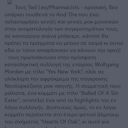
Τους Ted Leo/Pharmacists - προσοχή, δεν
υπάρχει πουθενά το And The που έχει
ταλαιπωρήσει γενιές και γενιές ροκ μουσικών
στην ονοματολογία των συγκροτημάτων τους,
σε καινούργιο αιώνα μπήκαμε, κάποτε θα
πρέπει τα πράγματα να μπουν σε σειρά κι αυτοί
εδώ οι τύποι αποφάσισαν να κάνουν την αρχή!
- τους πρωτοάκουσα στην πρόσφατη
καταπληκτική συλλογή της εταιρίας Wolfgang
Morden με τίτλο "Yes New York", πλάι σε
ολόκληρη την αφρόκρεμα της σύγχρονης
Νεοϋορκέζικης ροκ σκηνής. Η συμμετοχή τους
μάλιστα, ένα κομμάτι με τίτλο "Ballad Of A Sin
Eater", αποτελεί ένα από τα highlights της εν
λόγω συλλογής. Δυστυχώς όμως, το εν λόγω
κομμάτι περιέχεται στο έτερο φετινό άλμπουμ
του σχήματος "Hearts Of Oak", κι αυτό για