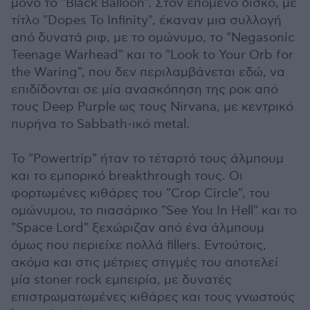
μόνο το "Black Balloon". Στον επόμενο δίσκο, με
τίτλο "Dopes To Infinity", έκαναν μια συλλογή
από δυνατά ριφ, με το ομώνυμο, το "Negasonic
Teenage Warhead" και το "Look to Your Orb for
the Waring", που δεν περιλαμβάνεται εδώ, να
επιδίδονται σε μία ανασκόπηση της ροκ από
τους Deep Purple ως τους Nirvana, με κεντρικό
πυρήνα το Sabbath-ικό metal.
Το "Powertrip" ήταν το τέταρτό τους άλμπουμ
και το εμπορικό breakthrough τους. Οι
φορτωμένες κιθάρες του "Crop Circle", του
ομώνυμου, το πιασάρικο "See You In Hell" και το
"Space Lord" ξεχώριζαν από ένα άλμπουμ
όμως που περιείχε πολλά fillers. Εντούτοις,
ακόμα και στις μέτριες στιγμές του αποτελεί
μία stoner rock εμπειρία, με δυνατές
επιστρωματωμένες κιθάρες και τους γνωστούς