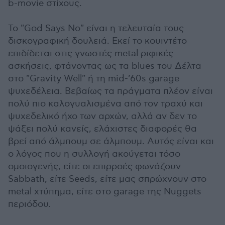
b-movie στίχους.
Το "God Says No" είναι η τελευταία τους
δισκογραφική δουλειά. Εκεί το κουιντέτο
επιδίδεται στις γνωστές metal ριφικές
ασκήσεις, φτάνοντας ως τα blues του Δέλτα
στο "Gravity Well" ή τη mid-’60s garage
ψυχεδέλεια. Βεβαίως τα πράγματα πλέον είναι
πολύ πιο καλογυαλισμένα από τον τραχύ και
ψυχεδελικό ήχο των αρχών, αλλά αν δεν το
ψάξει πολύ κανείς, ελάχιστες διαφορές θα
βρεί από άλμπουμ σε άλμπουμ. Αυτός είναι και
ο λόγος που η συλλογή ακούγεται τόσο
ομοιογενής, είτε οι επιρροές φωνάζουν
Sabbath, είτε Seeds, είτε μας σπρώχνουν στο
metal χτύπημα, είτε στο garage της Nuggets
περιόδου.