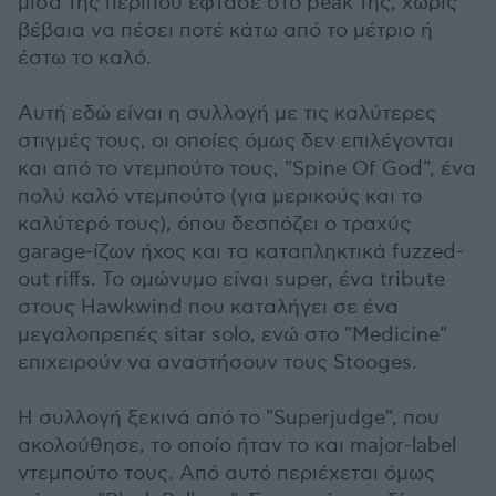
μισά της περίπου έφτασε στο peak της, χωρίς
βέβαια να πέσει ποτέ κάτω από το μέτριο ή
έστω το καλό.
Αυτή εδώ είναι η συλλογή με τις καλύτερες
στιγμές τους, οι οποίες όμως δεν επιλέγονται
και από το ντεμπούτο τους, "Spine Of God", ένα
πολύ καλό ντεμπούτο (για μερικούς και το
καλύτερό τους), όπου δεσπόζει ο τραχύς
garage-ίζων ήχος και τα καταπληκτικά fuzzed-
out riffs. Το ομώνυμο είναι super, ένα tribute
στους Hawkwind που καταλήγει σε ένα
μεγαλοπρεπές sitar solo, ενώ στο "Medicine"
επιχειρούν να αναστήσουν τους Stooges.
Η συλλογή ξεκινά από το "Superjudge", που
ακολούθησε, το οποίο ήταν το και major-label
ντεμπούτο τους. Από αυτό περιέχεται όμως