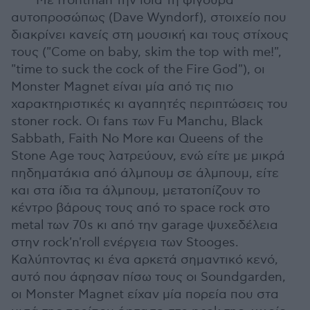
Με frontman την ίδια τη φιγούρα
αυτοπροσώπως (Dave Wyndorf), στοιχείο που
διακρίνει κανείς στη μουσική και τους στίχους
τους ("Come on baby, skim the top with me!",
"time to suck the cock of the Fire God"), οι
Monster Magnet είναι μία από τις πιο
χαρακτηριστικές κι αγαπητές περιπτώσεις του
stoner rock. Oι fans των Fu Manchu, Black
Sabbath, Faith No More και Queens of the
Stone Age τους λατρεύουν, ενώ είτε με μικρά
πηδηματάκια από άλμπουμ σε άλμπουμ, είτε
και στα ίδια τα άλμπουμ, μετατοπίζουν το
κέντρο βάρους τους από το space rock στο
metal των 70s κι από την garage ψυχεδέλεια
στην rock'n'roll ενέργεια των Stooges.
Καλύπτοντας κι ένα αρκετά σημαντικό κενό,
αυτό που άφησαν πίσω τους οι Soundgarden,
οι Monster Magnet είχαν μία πορεία που στα