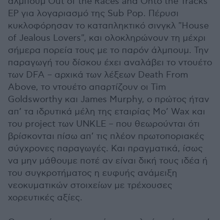
άλμπουμ Out of the Races and Onto the Tracks
EP για λογαριασμό της Sub Pop. Πέρυσι
κυκλοφόρησαν το καταπληκτικό σινγκλ "House
of Jealous Lovers", και ολοκληρώνουν τη μέχρι
σήμερα πορεία τους με το παρόν άλμπουμ. Την
παραγωγή του δίσκου έχει αναλάβει το ντουέτο
των DFA – αρχικά των λέξεων Death From
Above, το ντουέτο απαρτίζουν οι Tim
Goldsworthy και James Murphy, ο πρώτος ήταν
απ’ τα ιδρυτικά μέλη της εταιρίας Mo’ Wax και
του project των UNKLE – που θεωρούνται ότι
βρίσκονται πίσω απ’ τις πλέον πρωτοποριακές
σύγχρονες παραγωγές. Και πραγματικά, ίσως
να μην μάθουμε ποτέ αν είναι δική τους ιδέα ή
του συγκροτήματος η ευφυής ανάμειξη
νεοκυματικών στοιχείων με τρέχουσες
χορευτικές αξίες.