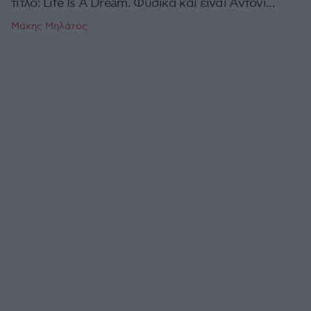
τίτλο: Life Is A Dream. Φυσικά και είναι Άντονι...
Μάκης Μηλάτος