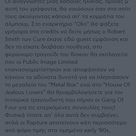
Οι αναγνώστες μιας κάποιας ηλικίας, όμοιας μ’
αυτή του γράφοντα, θα νοιώσουν σαν στο σπίτι
τους ακούγοντας κάποια απ’ τα κομμάτια του
άλμπουμ. Στο εναρκτήριο “Olio” θα ψάξετε
γρήγορα στα credits να δείτε μήπως ο Robert
Smith των Cure έκανε εδώ guest εμφάνιση και
δεν το είχατε διαβάσει πουθενά, στο
φερώνυμο τραγούδι του δίσκου θα εκπλαγείτε
που οι Public Image Limited
επανασχηματίστηκαν και αποφάσισαν να
κάνουν τα αδύνατα δυνατά για να πλησιάσουν
το μεγαλείο του “Metal Box” ενώ στο “House Of
Jealous Lovers” θα θριαμβολογήσετε για τον
πιτσιρικά τραγουδιστή που πήραν οι Gang Of
Four για τις επερχόμενες συναυλίες τους!
Φυσικά τίποτε απ’ όλα αυτά δεν συμβαίνει,
απλά οι Rapture αποτείνουν κάτι περισσότερο
από φόρο τιμής στα τιμημένα early ‘80s,