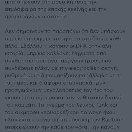
αποτυπώνουν στη μουσική τους την
ατμόσφαιρα της εποχής εκείνης και την
αναπαράγουν πιστότατα.
Δεν σημαίνουν τα παραπάνω ότι δεν υπάρχουν
σημεία επαφής με το σήμερα στο δίσκο, κάθε
άλλο. Εξάλλου τι κάνουν οι DFA στην όλη
ιστορία, μπρίκια κολλάνε; Ψήγματα από
συνθετητές που αναπαράγουν ήχους που
συνδέουμε πλέον με την electroclash σκηνή,
ρυθμικά κουτιά που παίζουν παράλληλα με τα
τύμπανα, και διάφορα στουντιακά τρυκ
προσγειώνουν μεγαλοπρεπώς τον ήχο του
γκρουπ στο σήμερα και τον καθιστούν ζωτικό
του κομμάτι. Το πνεύμα του λευκού funk και
του αιχμηρού νεοϋορκέζικου no wave ήχου
πλανώνται επάνω απ’ τη μουσική των Rapture
στοιχειώνουν την κάθε του νότα. Την κάνουν