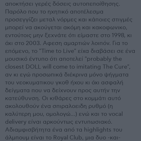
αποκτήσει γερές δόσεις αυτοπεποίθησης.
Παρόλο που το ηχητικό αποτέλεσμα
προσεγγίζει μεταλ νόρμες και κάποιες στιγμές
μπορεί να ακούγεται ακόμη και κακοφωνικο,
εντούτοις μην ξεχνάτε ότι είμαστε στο 1998, κι
όχι στο 2003. Aφεση αμαρτιών λοιπόν. Για το
επόμενο, το "Time to Live" είχα διαβάσει σε ένα
μουσικό έντυπο ότι αποτελεί "probably the
closest DOLL will come to imitating The Cure",
αν κι εγώ προσωπικά διέκρινα μόνο ψήγματα
του νεοκυματικου γκοθ ήχου κι όχι ασφαλή
δείγματα που να δείχνουν προς αυτήν την
κατεύθυνση. Οι κιθάρες στο κομμάτι αυτό
ακολουθούν ένα σπιραλοειδη ρυθμό (η
καλύτερη μου, ομολογώ...) ενώ και το vocal
delivery είναι αρκούντως εντυπωσιακό.
Αδιαμφισβήτητα ένα από τα highlights του
άλμπουμ είναι το Royal Club, μια δυο -και-