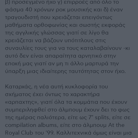
β) προσεγμένο ήχο γ) επιρροές από όλο το
φάσμα 40 χρόνων ροκ μουσικής και δ) έναν
τραγουδιστή που χρειάζεται επειγόντως
μαθήματα ορθοφωνίας και σωστής εκφοράς
της αγγλικής γλώσσας γιατί σε λίγο θα
χρειάζεται να βάζουν υπότιτλους στις
συναυλίες τους για να τους καταλαβαίνουν -κι
αυτό δεν είναι απαραίτητα αρνητικό στην
εποχή μας γιατί αν μη τι άλλο μαρτυρά την
ύπαρξη μιας ιδιαίτερης ταυτότητας στον ήχο.
Καταρχάς, η νέα αυτή κυκλοφορία του
σχήματος έχει όντως το χαρακτήρα
«αρπαχτης», γιατί όλα τα κομμάτια που έχουν
συμπεριληφθεί στο άλμπουμ έχουν δει το φως
της ημέρας παλιότερα, είτε ως 7" splits, είτε σε
compilation albums, είτε στο άλμπουμ At the
Royal Club του '99. Καλλιτεχνικά όμως είναι μια