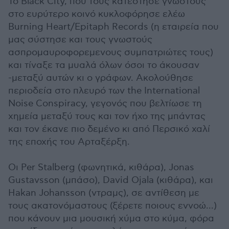
Το Black City, που τους κατέστησε γνωστούς
στο ευρύτερο κοινό κυκλοφόρησε ελέω
Burning Heart/Epitaph Records (η εταιρεία που
μας σύστησε και τους γνωστούς
ασπρομαυροφορεμενους συμπατριώτες τους)
και τίναξε τα μυαλά όλων όσοι το άκουσαν
-μεταξύ αυτών κι ο γράφων. Ακολούθησε
περιοδεία στο πλευρό των the International
Noise Conspiracy, γεγονός που βελτίωσε τη
χημεία μεταξύ τους και τον ήχο της μπάντας
και τον έκανε πιο δεμένο κι από Περσικό χαλί
της εποχής του Αρταξέρξη.
Οι Per Stalberg (φωνητικά, κιθάρα), Jonas
Gustavsson (μπάσο), David Ojala (κιθάρα), και
Hakan Johansson (ντραμς), σε αντίθεση με
τους ακατονόμαστους (ξέρετε ποιους εννοώ...)
που κάνουν μια μουσική χύμα στο κύμα, φόρα