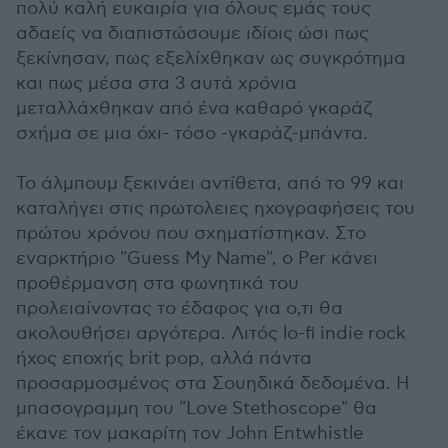
πολύ καλή ευκαιρία για όλους εμάς τους
αδαείς να διαπιστώσουμε ιδίοις ώσι πως
ξεκίνησαν, πως εξελίχθηκαν ως συγκρότημα
και πως μέσα στα 3 αυτά χρόνια
μεταλλάχθηκαν από ένα καθαρό γκαράζ
σχήμα σε μια όχι- τόσο -γκαράζ-μπάντα.
Το άλμπουμ ξεκινάει αντίθετα, από το 99 και
καταλήγει στις πρωτολειες ηχογραφήσεις του
πρώτου χρόνου που σχηματίστηκαν. Στο
εναρκτήριο "Guess My Name", ο Per κάνει
προθέρμανση στα φωνητικά του
προλειαίνοντας το έδαφος για ο,τι θα
ακολουθήσει αργότερα. Λιτός lo-fi indie rock
ήχος εποχής brit pop, αλλά πάντα
προσαρμοσμένος στα Σουηδικά δεδομένα. Η
μπασογραμμη του "Love Stethoscope" θα
έκανε τον μακαρίτη τον John Entwhistle