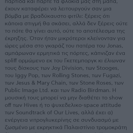
παρτίδα και πάρτε τα φλόκια μας στη μάπα,
έχουν καταφέρει να λειτουργούν σαν μια
βόμβα με βραδύκαυστο φιτίλι: ξέρεις ότι
κάποια στιγμή θα σκάσει, αλλά δεν ξέρεις ούτε
το πότε θα γίνει αυτό, ούτε το αποτέλεσμα της
έκρηξης. Όταν ήταν μικρότεροι κλείνονταν για
ώρες μέσα στο γκαράζ του πατέρα του Jonas,
αμπάρωναν ερμητικά τις πόρτες, κάπνιζαν ένα
spliff ορμώμενο εκ του Γκετεμποργκ κι έλιωναν
τους δίσκους των Joy Division, των Stooges,
του Iggy Pop, των Rolling Stones, των Fugazi,
των Jesus & Mary Chain, των Stone Roses, των
Public Image Ltd. και των Radio Birdman. Η
μουσική τους μπορεί να μην διαθέτει το show
off των Hives ή το ψυχεδελικo-space attitude
των Soundtrack of Our Lives, αλλά έχει α)
ενέργεια νιτρογλυκερίνης σε συνδυασμό με
ζωσμένο με εκρηκτικά Παλαιστίνιο τρομοκράτη