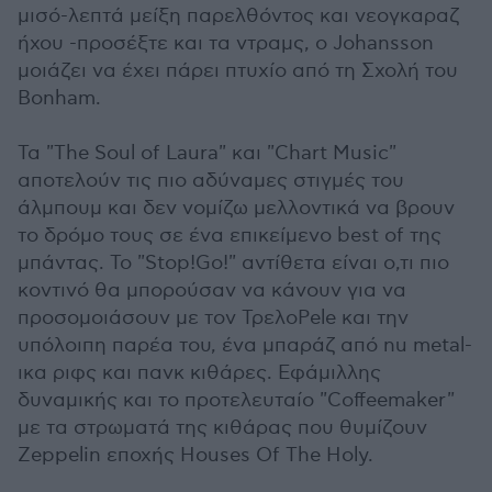
μισό-λεπτά μείξη παρελθόντος και νεογκαραζ
ήχου -προσέξτε και τα ντραμς, ο Johansson
μοιάζει να έχει πάρει πτυχίο από τη Σχολή του
Bonham.
Τα "The Soul of Laura" και "Chart Music"
αποτελούν τις πιο αδύναμες στιγμές του
άλμπουμ και δεν νομίζω μελλοντικά να βρουν
το δρόμο τους σε ένα επικείμενο best of της
μπάντας. Το "Stop!Go!" αντίθετα είναι ο,τι πιο
κοντινό θα μπορούσαν να κάνουν για να
προσομοιάσουν με τον ΤρελοPele και την
υπόλοιπη παρέα του, ένα μπαράζ από nu metal-
ικα ριφς και πανκ κιθάρες. Εφάμιλλης
δυναμικής και το προτελευταίο "Coffeemaker"
με τα στρωματά της κιθάρας που θυμίζουν
Zeppelin εποχής Houses Of The Holy.