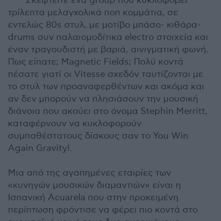
Σκεφτείτε ένα group που κυκλοφορεί
τρίλεπτα μελαγχολικά ποπ κομμάτια, σε
εντελώς 80s στυλ, με μοτίβο μπάσο- κιθάρα-
drums συν παλαιομοδίτικα electro στοιχεία και
έναν τραγουδιστή με βαριά, αινιγματική φωνή.
Πως είπατε; Magnetic Fields; Πολύ κοντά
πέσατε γιατί οι Vitesse σχεδόν ταυτίζονται με
το στυλ των προαναφερθέντων και ακόμα και
αν δεν μπορούν να πλησιάσουν την μουσική
διάνοια που ακούει στο όνομα Stephin Merritt,
καταφέρνουν να κυκλοφορούν
συμπαθέστατους δίσκους σαν το You Win
Again Gravity!.
Μια από της αγαπημένες εταιρίες των
«κυνηγών μουσικών διαμαντιών» είναι η
Ισπανική Acuarela που στην προκειμένη
περίπτωση φρόντισε να φέρει πιο κοντά στο