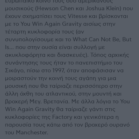
ευρωπαϊκό κοινό τους δυο αμερικάνους
μουσικούς (Hewson Chen και Joshua Klein) που
έχουν σχηματίσει τους Vitesse και βρίσκονται
με το You Win Again Gravity αισίως στην
τέταρτη κυκλοφορία τους (αν
συνυπολογίσουμε και το What Can Not Be, But
Is... που στην ουσία είναι συλλογή με
ακυκλοφόρητα και διασκευές). Τόπος αρχικής
συνάντησης τους ήταν το πανεπιστήμιο του
Σικάγο, πίσω στο 1997, όταν αποφάσισαν να
μοιραστούν την κοινή τους αγάπη για μια
μουσική που θα ταίριαζε περισσότερο στην
άλλη όχθη του ατλαντικού, στην μουντή και
βροχερή Μεγ. Βρετανία. Με άλλα λόγια το You
Win Again Gravity θα ταίριαζε γάντι στις
κυκλοφορίες της Factory και γενικότερα η
παρουσία τους κάτω από τον βροχερό ουρανό
του Manchester.