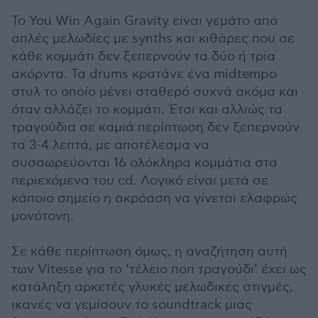
To You Win Again Gravity είναι γεμάτο από
απλές μελωδίες με synths και κιθάρες που σε
κάθε κομμάτι δεν ξεπερνούν τα δύο ή τρία
ακόρντα. Τα drums κρατάνε ένα midtempo
στυλ το οποίο μένει σταθερό συχνά ακόμα και
όταν αλλάζει το κομμάτι. Έτσι και αλλιώς τα
τραγούδια σε καμιά περίπτωση δεν ξεπερνούν
τα 3-4 λεπτά, με αποτέλεσμα να
συσσωρεύονται 16 ολόκληρα κομμάτια στα
περιεχόμενα του cd. Λογικό είναι μετά σε
κάποιο σημείο η ακρόαση να γίνεται ελαφρώς
μονότονη.
Σε κάθε περίπτωση όμως, η αναζήτηση αυτή
των Vitesse για το ‘τέλειο ποπ τραγούδι’ έχει ως
κατάληξη αρκετές γλυκές μελωδικές στιγμές,
ικανές να γεμίσουν το soundtrack μιας