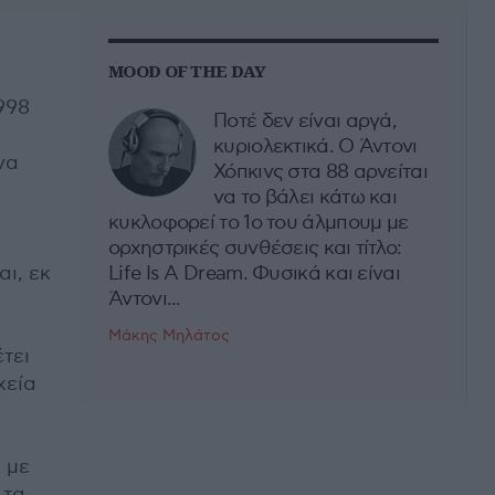
MOOD OF THE DAY
998
Ποτέ δεν είναι αργά,
κυριολεκτικά. Ο Άντονι
να
Χόπκινς στα 88 αρνείται
να το βάλει κάτω και
κυκλοφορεί το 1ο του άλμπουμ με
ορχηστρικές συνθέσεις και τίτλο:
ι, εκ
Life Is A Dream. Φυσικά και είναι
Άντονι...
Μάκης Μηλάτος
τει
χεία
 με
 τα