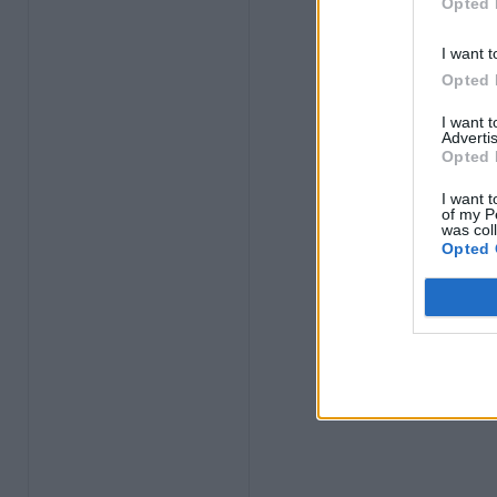
Opted 
I want t
Opted 
I want 
Advertis
Opted 
I want t
of my P
was col
Opted 