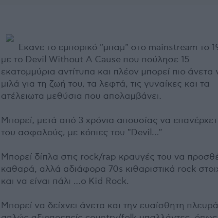
Εκανε το εμπορικό "μπαμ" στο mainstream το 1
με το Devil Without A Cause που πούλησε 15
εκατομμύρια αντίτυπα και πλέον μπορεί πιο άνετα 
μιλά για τη ζωή του, τα λεφτά, τις γυναίκες και τα
ατέλειωτα μεθύσια που απολαμβάνει.
Μπορεί, μετά από 3 χρόνια απουσίας να επανέρχετα
του ασφαλούς, με κόπιες του "Devil..."
Μπορεί δίπλα στις rock/rap κραυγές του να προσθέ
καθαρά, αλλά αδιάφορα 70s κιθαριστικά rock στοι
και να είναι πάλι ...ο Kid Rock.
Μπορεί να δείχνει άνετα και την ευαίσθητη πλευρά
απλώς αξιοπρεπείς country/folk μπαλλάντες, όπως