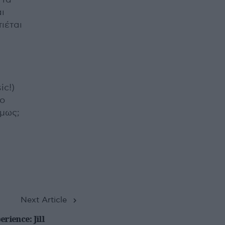
ι
τιέται
ic!)
ιο
όμως;
Next Article
perience: Jill