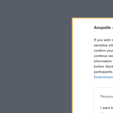
Avopolis 
If you wish 
sensitive in
confirm you
continue se
information 
further disc
participants
Downstream 
Persona
I want t