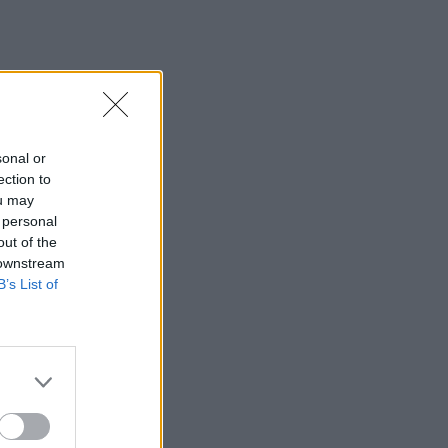
sonal or
ection to
ou may
 personal
out of the
 downstream
B’s List of