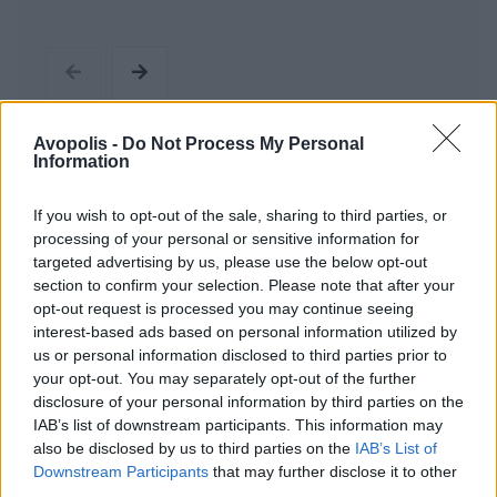
Avopolis -
Do Not Process My Personal
Robbie Williams
Information
If you wish to opt-out of the sale, sharing to third parties, or
processing of your personal or sensitive information for
Εισάγετε μέρος του τίτλου.
targeted advertising by us, please use the below opt-out
Φίλτρο
Καθαρισμός
section to confirm your selection. Please note that after your
opt-out request is processed you may continue seeing
Εμφάνιση 
interest-based ads based on personal information utilized by
us or personal information disclosed to third parties prior to
Eίδαμε τους Guns N' Roses να
your opt-out. You may separately opt-out of the further
disclosure of your personal information by third parties on the
σαρώνουν την Βουδαπέστη με
IAB’s list of downstream participants. This information may
ιδρώτα, κιθαριστική λύσσα και
also be disclosed by us to third parties on the
IAB’s List of
ρίγη
Downstream Participants
that may further disclose it to other
third parties.