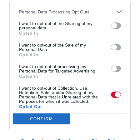
A Better Man: Στην νέα του
Personal Data Processing Opt Outs
αυτοβιογραφική ταινία, ο Robbie
I want to opt-out of the Sharing of my
Williams εμφανίζεται ως... μαϊμού
personal data.
Opted In
Ο Robbie Williams teas-άρει νέο
I want to opt-out of the Sale of my
Personal Data.
άλμπουμ με τους Glenn Hughes
Opted In
και Tony Iommi των Black
I want to opt-out of processing my
Sabbath
Personal Data for Targeted Advertising.
Opted In
O Robbie Williams σκοράρει το
I want to opt-out of Collection, Use,
Retention, Sale, and/or Sharing of my
15ο Νο1 άλμπουμ του στα UK
Personal Data that Is Unrelated with the
Purposes for which it was collected.
charts και φτάνει το ρεκόρ των
Opted Out
Beatles
CONFIRM
Robbie Williams & Tony Iommi: Η
πιο απρόσμενη συνεργασία της