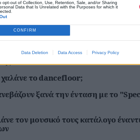
o opt-out of Collection, Use, Retention, Sale, and/or Sharing
ersonal Data that Is Unrelated with the Purposes for which it
er των Big Thief μοιράζεται το video 
lected.
Out
ε τίτλο “Fool”
CONFIRM
ιγούρες των Drab Majesty μύησαν την
tragic wave και το σκότος
Data Deletion
Data Access
Privacy Policy
ης live στο FLOYD!
χαλάνε το dancefloor;
νεβάζουν ξανά την ένταση με το "Spec
λάνε τον μουσικό τους κατάλογο έναντ
ίων