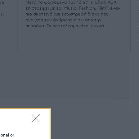
ca
Μετά το φαινόμενο του "Brat", η Charli XCX
επιστρέφει με το "Music, Fashion, Film", έναν
ς,
πιο σκοτεινό και εσωστρεφή δίσκο που
αναζητά τον άνθρωπο πίσω από την
περσόνα. Το αποτέλεσμα είναι συχνά...
φάνιση #
sonal or