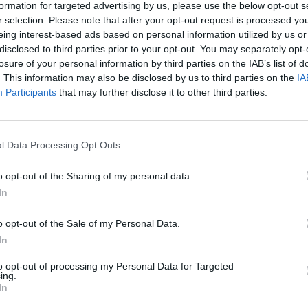
formation for targeted advertising by us, please use the below opt-out s
r selection. Please note that after your opt-out request is processed y
ς Αλέξανδρος του ΦΚΘ είναι η
eing interest-based ads based on personal information utilized by us or
ιά στο ελληνικό καλοκαίρι που
disclosed to third parties prior to your opt-out. You may separately opt-
losure of your personal information by third parties on the IAB’s list of
πάσχει όμως ουσιαστικού σεναρίου
. This information may also be disclosed by us to third parties on the
IA
Participants
that may further disclose it to other third parties.
ννης Αγγελάκας προτείνει νέους
 τραγουδά μαζί τους
l Data Processing Opt Outs
 biopics θα δούμε μέσα στο 2027
o opt-out of the Sharing of my personal data.
In
ζονται με το Christine and the Quee
κομμάτι, “Dancing in Babylon”
o opt-out of the Sale of my Personal Data.
In
ι ιστορία ως η πρώτη μαύρη γυναίκα
to opt-out of processing my Personal Data for Targeted
 Country Chart του Billboard με το
ing.
In
Hold ‘Em”