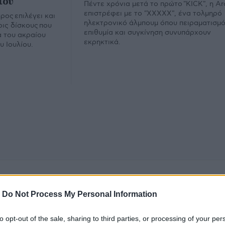
ίου
Πέντε χρόνια μετά το πρώτο "KICK", η Ar
επιστρέφει με το "XXXXX", ένα τολμηρό
ος επιλέγει και
ηλεκτρονικό άλμπουμ όπου πειραματισμό
ρις δίσκους που
επιθυμία και συγκίνηση συνυπάρχουν
 του ακραίου
εκρηκτικά.
υ Ιουλίου.
t
-
Do Not Process My Personal Information
υ.
Εμ
to opt-out of the sale, sharing to third parties, or processing of your per
Φίλτρο
Καθαρισμός