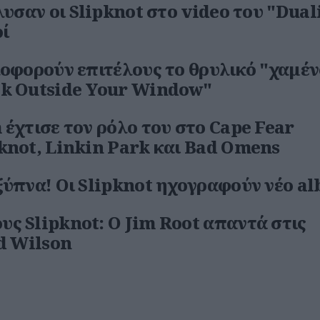
λυσαν οι Slipknot στο video του "Dual
ρί
λοφορούν επιτέλους το θρυλικό "χαμέν
ok Outside Your Window"
 έχτισε τον ρόλο του στο Cape Fear
knot, Linkin Park και Bad Omens
ξύπνα! Οι Slipknot ηχογραφούν νέο a
ς Slipknot: Ο Jim Root απαντά στις
id Wilson