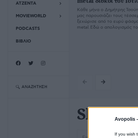
metal δίσκοι του Ιουλ
ΑΤΖΕΝΤΑ
Κάθε μήνα ο Δημήτρης Τσούπρ
μας παρουσιάζει τους τέσσε
MOVIEWORLD
ξεχώρισε από το ευρύ φάσμα
metal. Εδώ ο απολογισμός το
PODCASTS
ΒΙΒΛΙΟ
ΑΝΑΖΉΤΗΣΗ
Slipkno
Avopolis 
Εισάγετε μέρος του τίτλο
If you wish 