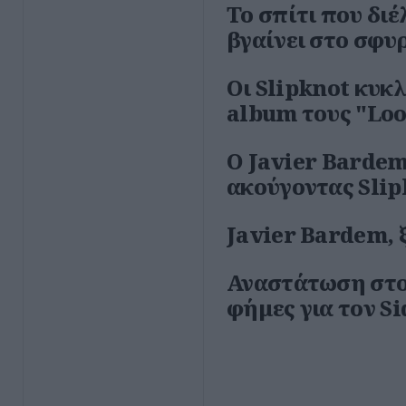
Το σπίτι που διέ
βγαίνει στο σφυ
Οι Slipknot κυκ
album τους "Lo
Ο Javier Bardem
ακούγοντας Slip
Javier Bardem, 
Αναστάτωση στου
φήμες για τον S