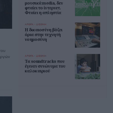
μουσικά media, δεν
φταίει το ίντερνετ.
Φταίει η απληστία
ΑΡΘΡΑ - ΔΙΕΘΝΗ
Η δικαιοσύνη βάζει
όρια στην τεχνητή
νοημοσύνη
του
υργών
ΑΡΘΡΑ - ΔΙΕΘΝΗ
Τα soundtracks που
έγιναν συνώνυμα του
καλοκαιριού