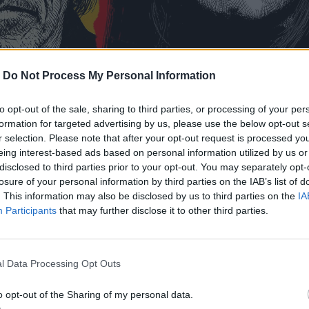
-
Do Not Process My Personal Information
to opt-out of the sale, sharing to third parties, or processing of your per
formation for targeted advertising by us, please use the below opt-out s
r selection. Please note that after your opt-out request is processed y
eing interest-based ads based on personal information utilized by us or
: Όταν το ροκ καταντά reality show
disclosed to third parties prior to your opt-out. You may separately opt-
losure of your personal information by third parties on the IAB’s list of
ν Ozzy, ο Jack Osbourne απαντά με «fuck you» στο Instag
. This information may also be disclosed by us to third parties on the
IA
τι. Αν κάποτε η ροκ μουσική όρθωνε μεσαία δάχτυλα απέν
Participants
that may further disclose it to other third parties.
άζει με φτηνό κουτσομπολίστικο περιοδικό. Nαι, η μουσικ
 το μόνο που μετράει είναι το ποιος είπε την πιο viral
l Data Processing Opt Outs
o opt-out of the Sharing of my personal data.