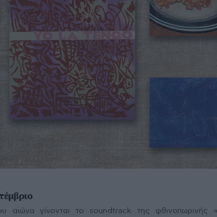
πτέμβριο
υ αιώνα γίνονται το soundtrack της φθινοπωρινής 