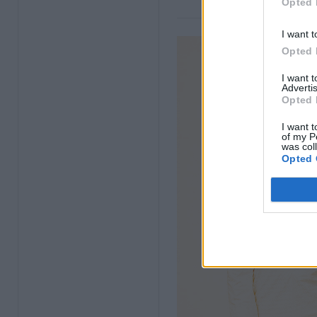
Opted 
I want t
Opted 
I want 
Advertis
Opted 
I want t
of my P
was col
Opted 