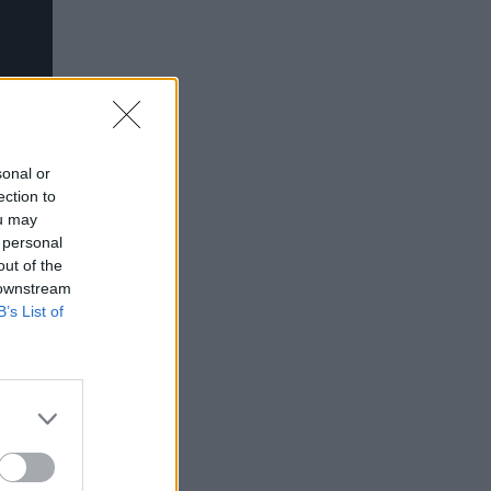
sonal or
ection to
ou may
 personal
out of the
 downstream
B’s List of
μετά
ι ήταν