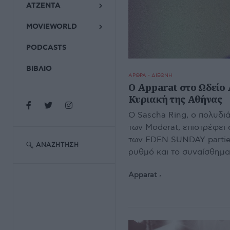
ΑΤΖΕΝΤΑ
MOVIEWORLD
PODCASTS
ΒΙΒΛΙΟ
ΑΡΘΡΑ - ΔΙΕΘΝΗ
Ο Apparat στο Ωδείο 
Κυριακή της Αθήνας
Ο Sascha Ring, ο πολυδι
των Moderat, επιστρέφει
των EDEN SUNDAY parties
ΑΝΑΖΉΤΗΣΗ
ρυθμό και το συναίσθημα
Apparat