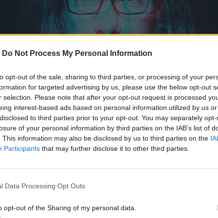
-
Do Not Process My Personal Information
to opt-out of the sale, sharing to third parties, or processing of your per
formation for targeted advertising by us, please use the below opt-out s
r selection. Please note that after your opt-out request is processed y
eing interest-based ads based on personal information utilized by us or
disclosed to third parties prior to your opt-out. You may separately opt-
losure of your personal information by third parties on the IAB’s list of
. This information may also be disclosed by us to third parties on the
IA
Participants
that may further disclose it to other third parties.
οτεινός ποιητής του metal
ό μπασίστας των Hellhammer και Celtic Frost. 'Ηταν ένας
etal όχι τον θόρυβο, αλλά την τελετουργία. Επτά χρόνια 
l Data Processing Opt Outs
 Eric Ain παραμένει σύμβολο μιας εποχής όπου το σκοτάδ
ην ύπαρξη.
o opt-out of the Sharing of my personal data.