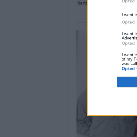
Opted 
Martin Eric Ain
Celtic Frost
I want t
Opted 
I want 
Advertis
Opted 
I want t
of my P
was col
Opted 