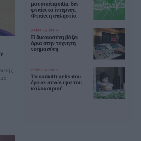
μουσικά media, δεν
φταίει το ίντερνετ.
Φταίει η απληστία
ΑΡΘΡΑ - ΔΙΕΘΝΗ
Η δικαιοσύνη βάζει
όρια στην τεχνητή
νοημοσύνη
ν
δρυτής
ΑΡΘΡΑ - ΔΙΕΘΝΗ
Τα soundtracks που
γμα
έγιναν συνώνυμα του
καλοκαιριού