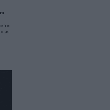
 τα
ικά κι
στημα