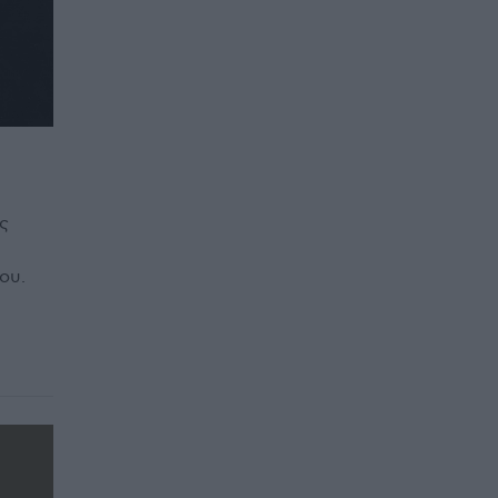
ς
ου.