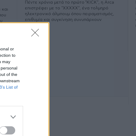
Πέντε χρόνια μετά το πρώτο "KICK", η Arca
επιστρέφει με το "XXXXX", ένα τολμηρό
 και
ηλεκτρονικό άλμπουμ όπου πειραματισμός,
που
επιθυμία και συγκίνηση συνυπάρχουν
ου
εκρηκτικά.
sonal or
ection to
ou may
 personal
out of the
 downstream
B’s List of
φάνιση #