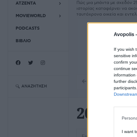
Πώς μια μπάντα με σχεδόν 2
ΑΤΖΕΝΤΑ
ιστορίας καταφέρνει να ακο
ταυτόχρονα οικεία και εντε
MOVIEWORLD
PODCASTS
Avopolis 
ΒΙΒΛΙΟ
If you wish 
sensitive in
confirm you
continue se
information 
further disc
ΑΝΑΖΉΤΗΣΗ
participants
Downstream 
2025
Persona
Εισάγετε μέρος του τίτλο
I want t