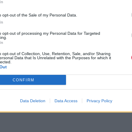
In
issues από το πρώτο εξάμηνο του 2025
o opt-out of the Sale of my Personal Data.
In
ύο μέρες rave, ιδρώτα και σκοτεινής
to opt-out of processing my Personal Data for Targeted
τρο της Αθήνας
ing.
In
ροπές στη μουσική βιομηχανία του 20
o opt-out of Collection, Use, Retention, Sale, and/or Sharing
ersonal Data that Is Unrelated with the Purposes for which it
lected.
Out
CONFIRM
Data Deletion
Data Access
Privacy Policy