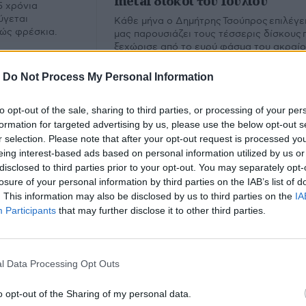
metal δίσκοι του Ιουλίου
5 χρόνια
ύγεται
Κάθε μήνα ο Δημήτρης Τσούπρος επιλέγει
λώς φρέσκια.
μας παρουσιάζει τους τέσσερις δίσκους 
ξεχώρισε από το ευρύ φάσμα του ακραί
metal. Εδώ ο απολογισμός του Ιουλίου.
-
Do Not Process My Personal Information
to opt-out of the sale, sharing to third parties, or processing of your per
formation for targeted advertising by us, please use the below opt-out s
r selection. Please note that after your opt-out request is processed y
eing interest-based ads based on personal information utilized by us or
disclosed to third parties prior to your opt-out. You may separately opt-
losure of your personal information by third parties on the IAB’s list of
. This information may also be disclosed by us to third parties on the
IA
Participants
that may further disclose it to other third parties.
l Data Processing Opt Outs
υ.
o opt-out of the Sharing of my personal data.
Εμ
Φίλτρο
Καθαρισμός