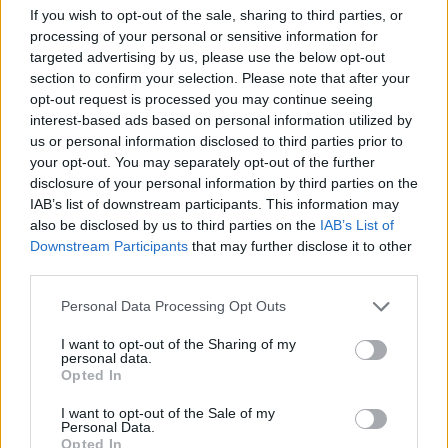
If you wish to opt-out of the sale, sharing to third parties, or
processing of your personal or sensitive information for
targeted advertising by us, please use the below opt-out
section to confirm your selection. Please note that after your
opt-out request is processed you may continue seeing
interest-based ads based on personal information utilized by
us or personal information disclosed to third parties prior to
Boards Of
your opt-out. You may separately opt-out of the further
disclosure of your personal information by third parties on the
Canada
IAB’s list of downstream participants. This information may
also be disclosed by us to third parties on the
IAB’s List of
Downstream Participants
that may further disclose it to other
third parties.
Εισάγετε μέρος του τίτλου.
Φίλτρο
Καθαρισμός
Personal Data Processing Opt Outs
Εμφάνιση 
I want to opt-out of the Sharing of my
personal data.
Opted In
Οι Boards of Canada πυροδοτούν
I want to opt-out of the Sale of my
θεωρίες για νέο υλικό με
Personal Data.
Opted In