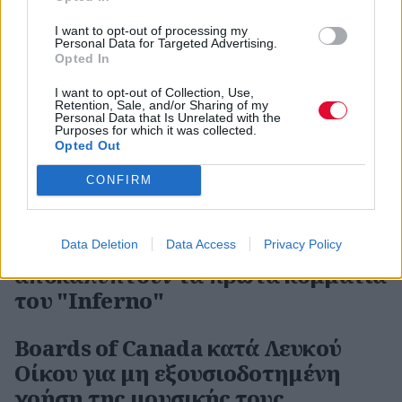
μυστηριώδεις VHS κασέτες
I want to opt-out of processing my
Personal Data for Targeted Advertising.
Boards of Canada: Πρώτο νέο
Opted In
κομμάτι μετά από 13 χρόνια με το
I want to opt-out of Collection, Use,
μυστηριώδες "Tape 05"
Retention, Sale, and/or Sharing of my
Personal Data that Is Unrelated with the
Purposes for which it was collected.
Οι Boards of Canada επιστρέφουν
Opted Out
με το νέο άλμπουμ "Inferno" μετά
CONFIRM
από 13 χρόνια
Οι Boards of Canada
Data Deletion
Data Access
Privacy Policy
αποκαλύπτουν τα πρώτα κομμάτια
του "Inferno"
Boards of Canada κατά Λευκού
Οίκου για μη εξουσιοδοτημένη
χρήση της μουσικής τους