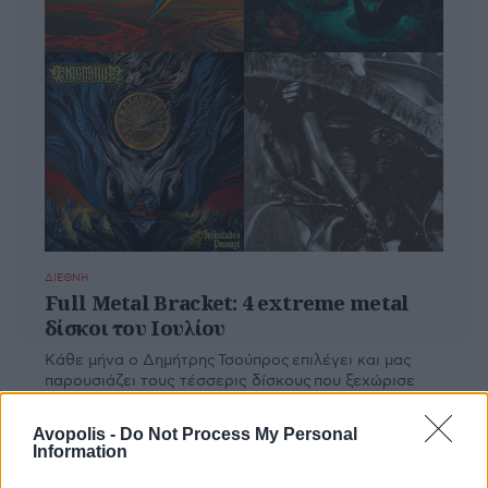
ΔΙΕΘΝΗ
Full Metal Bracket: 4 extreme metal
δίσκοι του Ιουλίου
Κάθε μήνα ο Δημήτρης Τσούπρος επιλέγει και μας
παρουσιάζει τους τέσσερις δίσκους που ξεχώρισε
από το ευρύ φάσμα του ακραίου metal. Εδώ ο
απολογισμός του Ιουλίου.
Avopolis -
Do Not Process My Personal
Information