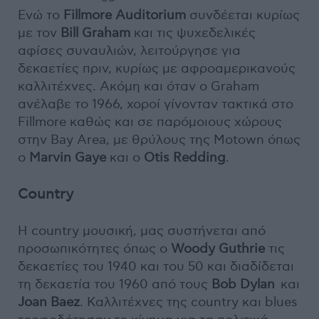
Ενώ το
Fillmore Auditorium
συνδέεται κυρίως
με τον
Bill Graham
και τις ψυχεδελικές
αφίσες συναυλιών, λειτούργησε για
δεκαετίες πριν, κυρίως με αφροαμερικανούς
καλλιτέχνες. Ακόμη και όταν ο Graham
ανέλαβε το 1966, χοροί γίνονταν τακτικά στο
Fillmore καθώς και σε παρόμοιους χώρους
στην Bay Area, με θρύλους της Motown όπως
ο
Marvin Gaye
και ο
Otis Redding
.
Country
Η country μουσική, μας συστήνεται από
προσωπικότητες όπως ο
Woody Guthrie
τις
δεκαετίες του 1940 και του 50 και διαδίδεται
τη δεκαετία του 1960 από τους
Bob Dylan
και
Joan Baez
. Καλλιτέχνες της country και blues