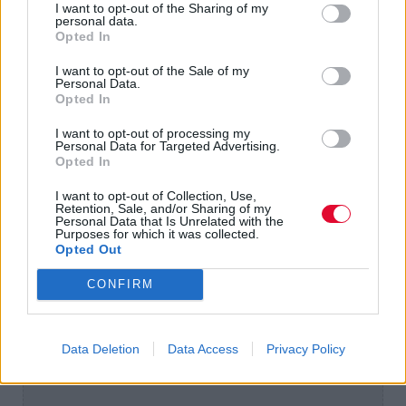
I want to opt-out of the Sharing of my
πρώτες αφίσες του Elvis Presley, οι οποίες
personal data.
είναι σχεδόν αδύνατο να ανακαλυφθούν
Opted In
σήμερα. Ένας άλλος βασικός πυλώνας του
I want to opt-out of the Sale of my
πρώιμου rock 'n' roll στις δημιουργίες του,
Personal Data.
Opted In
ήταν και οι Beatles.
I want to opt-out of processing my
Personal Data for Targeted Advertising.
Opted In
I want to opt-out of Collection, Use,
Retention, Sale, and/or Sharing of my
Personal Data that Is Unrelated with the
Purposes for which it was collected.
Opted Out
CONFIRM
Data Deletion
Data Access
Privacy Policy