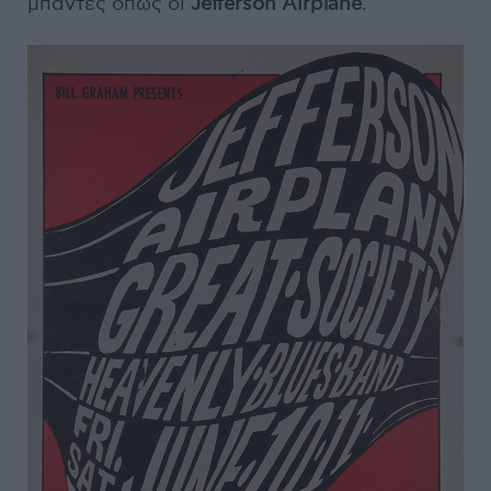
μπάντες όπως οι
Jefferson Airplane
.