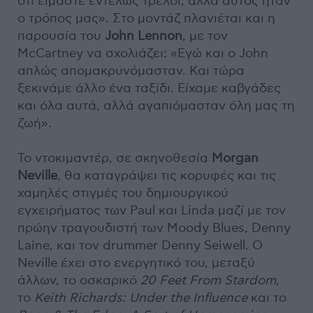
ότι είμαστε εντελώς τρελοί, αλλά αυτός ήταν
ο τρόπος μας». Στο μοντάζ πλανιέται και η
παρουσία του
John Lennon
, με τον
McCartney να σχολιάζει: «Εγώ και ο John
απλώς απομακρυνόμασταν. Και τώρα
ξεκινάμε άλλο ένα ταξίδι. Είχαμε καβγάδες
και όλα αυτά, αλλά αγαπιόμασταν όλη μας τη
ζωή».
Το ντοκιμαντέρ, σε σκηνοθεσία
Morgan
Neville
, θα καταγράψει τις κορυφές και τις
χαμηλές στιγμές του δημιουργικού
εγχειρήματος των Paul και Linda μαζί με τον
πρώην τραγουδιστή των Moody Blues, Denny
Laine, και τον drummer Denny Seiwell. Ο
Neville έχει στο ενεργητικό του, μεταξύ
άλλων, το οσκαρικό
20 Feet From Stardom
,
το
Keith Richards: Under the Influence
και το