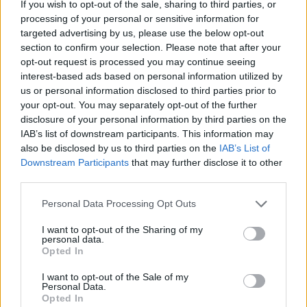
If you wish to opt-out of the sale, sharing to third parties, or
processing of your personal or sensitive information for
targeted advertising by us, please use the below opt-out
section to confirm your selection. Please note that after your
opt-out request is processed you may continue seeing
Ακολούθησε το Avopolis Network στο
interest-based ads based on personal information utilized by
Google News
us or personal information disclosed to third parties prior to
your opt-out. You may separately opt-out of the further
disclosure of your personal information by third parties on the
IAB’s list of downstream participants. This information may
also be disclosed by us to third parties on the
IAB’s List of
MOOD OF THE DAY
Downstream Participants
that may further disclose it to other
third parties.
Ποτέ δεν είναι αργά,
Personal Data Processing Opt Outs
κυριολεκτικά. Ο Άντονι Χόπκινς
στα 88 αρνείται να το βάλει κάτω
I want to opt-out of the Sharing of my
και κυκλοφορεί το 1ο του
personal data.
Opted In
άλμπουμ με ορχηστρικές συνθέσεις και τίτλο:
Life Is A Dream. Φυσικά και είναι Άντονι...
I want to opt-out of the Sale of my
Personal Data.
Μάκης Μηλάτος
Opted In