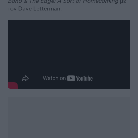
Bono & The Edge: A Sort of Homecoming
με
τον Dave Letterman.