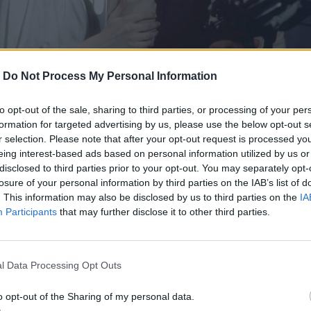
-
Do Not Process My Personal Information
 επιστροφή του Star Wars στις αίθουσες το 2027
 για τη θρυλική επανέκδοση της κλασικής ταινίας
to opt-out of the sale, sharing to third parties, or processing of your per
formation for targeted advertising by us, please use the below opt-out s
r selection. Please note that after your opt-out request is processed y
eing interest-based ads based on personal information utilized by us or
disclosed to third parties prior to your opt-out. You may separately opt-
losure of your personal information by third parties on the IAB’s list of
. This information may also be disclosed by us to third parties on the
IA
Participants
that may further disclose it to other third parties.
l Data Processing Opt Outs
o opt-out of the Sharing of my personal data.