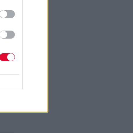
μου
ς των