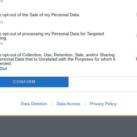
In
o opt-out of the Sale of my Personal Data.
In
to opt-out of processing my Personal Data for Targeted
ing.
In
o opt-out of Collection, Use, Retention, Sale, and/or Sharing
ersonal Data that Is Unrelated with the Purposes for which it
lected.
Out
CONFIRM
ity": Η συνέχεια που περιμένουν οι fans του τρό
ctivity
αναμένεται να ξαναφέρει τον τρόμο στους λάτρει
Data Deletion
Data Access
Privacy Policy
ταινιών.