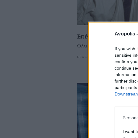
Avopolis 
Επέτειος 50 χρόνων: Η
Όλα όσα πρέπει να ξέρετε
If you wish 
sensitive in
NEWS.TEAM
confirm you
continue se
information 
further disc
participants
Downstream 
Persona
I want t