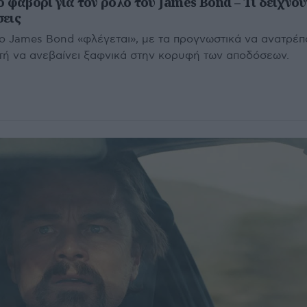
 φαβορί για τον ρόλο του James Bond – Τι δείχνου
σεις
ο James Bond «φλέγεται», με τα προγνωστικά να ανατρέπ
τή να ανεβαίνει ξαφνικά στην κορυφή των αποδόσεων.