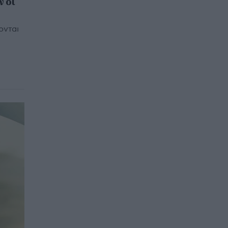
ν οι
ονται