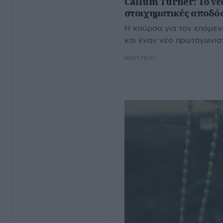
Callum Turner: Το νέο
στοιχηματικές αποδό
Η κούρσα για τον επόμεν
και έναν νέο πρωταγωνισ
NEWS.TEAM