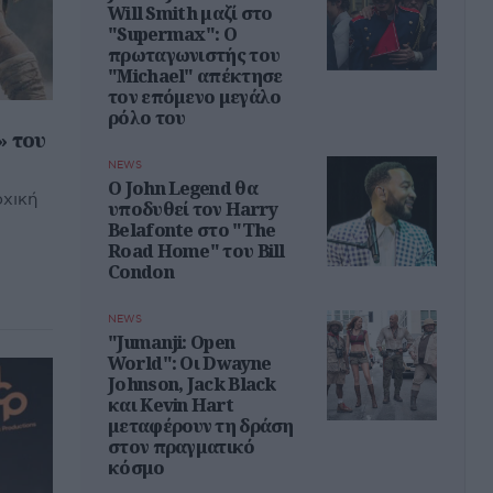
Will Smith μαζί στο
"Supermax": Ο
πρωταγωνιστής του
"Michael" απέκτησε
τον επόμενο μεγάλο
ρόλο του
» του
NEWS
Ο John Legend θα
ρχική
υποδυθεί τον Harry
Belafonte στο "The
Road Home" του Bill
Condon
NEWS
"Jumanji: Open
World": Οι Dwayne
Johnson, Jack Black
και Kevin Hart
μεταφέρουν τη δράση
στον πραγματικό
κόσμο