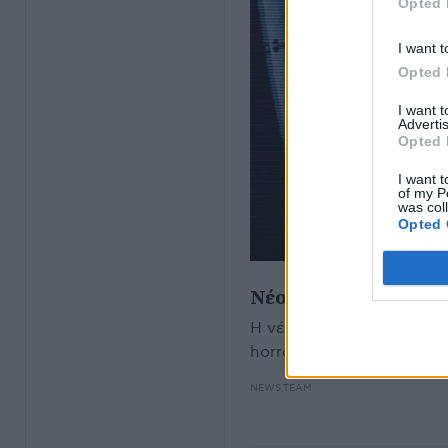
Opted 
I want t
Opted 
I want 
Advertis
Opted 
I want t
of my P
was col
Opted 
Νέο "Paranormal Activ
Η νέα ταινία
Paranormal A
horror και found footage 
NEWS.TEAM