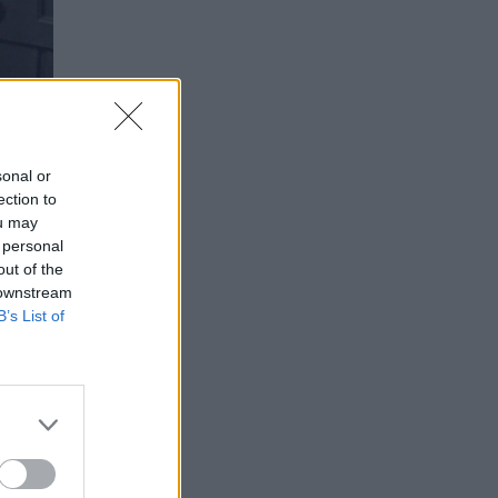
sonal or
ection to
ou may
 personal
out of the
 downstream
B’s List of