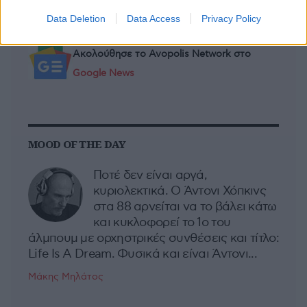
Data Deletion
Data Access
Privacy Policy
Ακολούθησε το Avopolis Network στο
Google News
MOOD OF THE DAY
Ποτέ δεν είναι αργά,
κυριολεκτικά. Ο Άντονι Χόπκινς
στα 88 αρνείται να το βάλει κάτω
και κυκλοφορεί το 1ο του
άλμπουμ με ορχηστρικές συνθέσεις και τίτλο:
Life Is A Dream. Φυσικά και είναι Άντονι...
Μάκης Μηλάτος