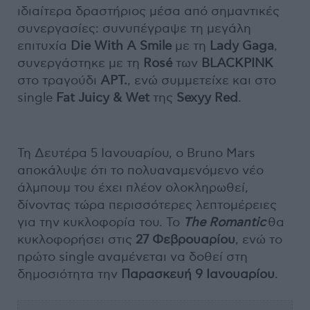
ιδιαίτερα δραστήριος μέσα από σημαντικές
συνεργασίες: συνυπέγραψε τη μεγάλη
επιτυχία
Die With A Smile
με τη
Lady Gaga
,
συνεργάστηκε με τη
Rosé
των
BLACKPINK
στο τραγούδι
APT.
, ενώ συμμετείχε και στο
single
Fat Juicy & Wet
της
Sexyy Red
.
Τη Δευτέρα 5 Ιανουαρίου, ο Bruno Mars
αποκάλυψε ότι το πολυαναμενόμενο νέο
άλμπουμ του έχει πλέον ολοκληρωθεί,
δίνοντας τώρα περισσότερες λεπτομέρειες
για την κυκλοφορία του. Το
The Romantic
θα
κυκλοφορήσει στις
27 Φεβρουαρίου
, ενώ το
πρώτο single αναμένεται να δοθεί στη
δημοσιότητα την
Παρασκευή 9 Ιανουαρίου
.