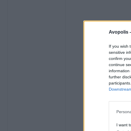
Avopolis 
If you wish 
sensitive in
confirm you
continue se
information 
further disc
participants
Downstream 
Persona
I want t