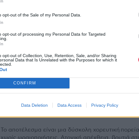
In
o opt-out of the Sale of my Personal Data.
In
to opt-out of processing my Personal Data for Targeted
«Ήταν σημαντικό για εμάς να δούμε πόσο μακριά
ing.
In
μπορούμε να σπρώξουμε ένα ακουστικό drum kit 
σε έναν post-club κόσμο», εξηγούν. Τα synth μπά
o opt-out of Collection, Use, Retention, Sale, and/or Sharing
πέρασαν μέσα από τεράστιους ενισχυτές, σε άδειο
ersonal Data that Is Unrelated with the Purposes for which it
lected.
σπηλαιώδεις χώρους, για να χτιστεί βάθος κάτω α
Out
άμεσα, σχεδόν προκλητικά φωνητικά. Δεν είναι τυ
ότι το συγκρότημα το χαρακτηρίζει ως το πιο “road
CONFIRM
tested” τραγούδι του επερχόμενου άλμπουμ τους: έ
παιχτεί, έχει ιδρώσει, έχει δοκιμαστεί μπροστά σε
Data Deletion
Data Access
Privacy Policy
σώματα που κινούνται περισσότερο από ένστικτο 
από χαρά.
Το αποτέλεσμα είναι μια δύσκολη χορευτική πορεί
χωρίς ωραιοποιήσεις. Ατονική απέχθεια, βουτιά στ