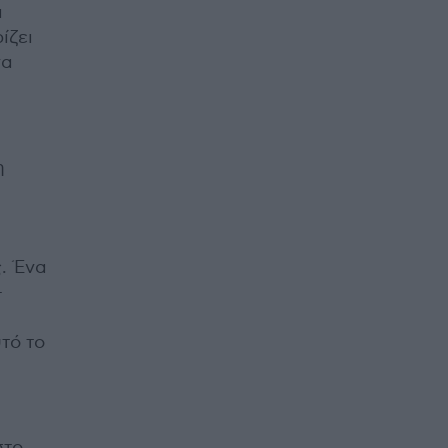
α
ίζει
να
η
ς. Ένα
-
τό το
στο