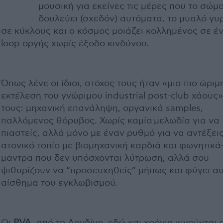
μουσική για εκείνες τις μέρες που το σώμ
δουλεύει (σχεδόν) αυτόματα, το μυαλό γυρ
σε κύκλους και ο κόσμος μοιάζει κολλημένος σε έ
loop οργής χωρίς έξοδο κινδύνου.
Όπως λένε οι ίδιοι, στόχος τους ήταν «μια πιο ώριμ
εκτέλεση του γνώριμου industrial post-club χάους»
τους: μηχανική επανάληψη, οργανικά samples,
παλλόμενος θόρυβος. Χωρίς καμία μελωδία για να
πιαστείς, αλλά μόνο με έναν ρυθμό για να αντέξει
ατονικό τοπίο με βιομηχανική καρδιά και φωνητικά
μαντρα που δεν υπόσχονται λύτρωση, αλλά σου
ψιθυρίζουν να “προσευχηθείς” μήπως και φύγει αυ
αίσθημα του εγκλωβισμού.
Οι
PVA
, από το Λονδίνο, εδώ και χρόνια κινούνται 