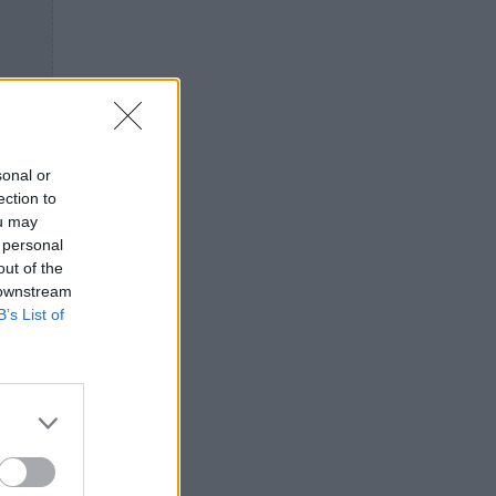
sonal or
ection to
ou may
 personal
out of the
 downstream
B’s List of