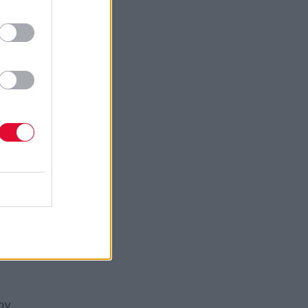
μέσα
σα
υς,
πό τα
χαίο
-
χει
παρά
α
ον