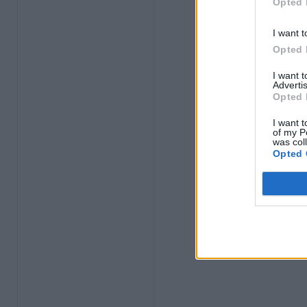
Opted 
I want t
Opted 
I want 
Advertis
Opted 
I want t
of my P
was col
Opted 