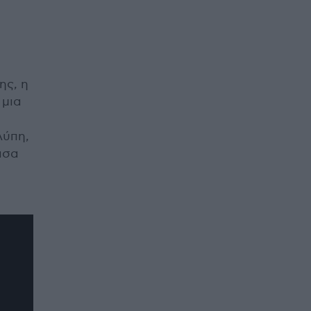
ης, η
 μια
λύπη,
ασα