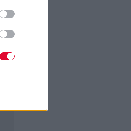
έλος.
ς της
ης