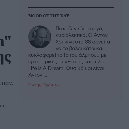
MOOD OF THE DAY
Ποτέ δεν είναι αργά,
h"
κυριολεκτικά. Ο Άντονι
Χόπκινς στα 88 αρνείται
να το βάλει κάτω και
ης
κυκλοφορεί το 1ο του άλμπουμ με
ορχηστρικές συνθέσεις και τίτλο:
Life Is A Dream. Φυσικά και είναι
Άντονι...
μπαν,
Μάκης Μηλάτος
ους