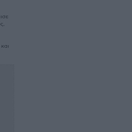
μισε
ς,
 και