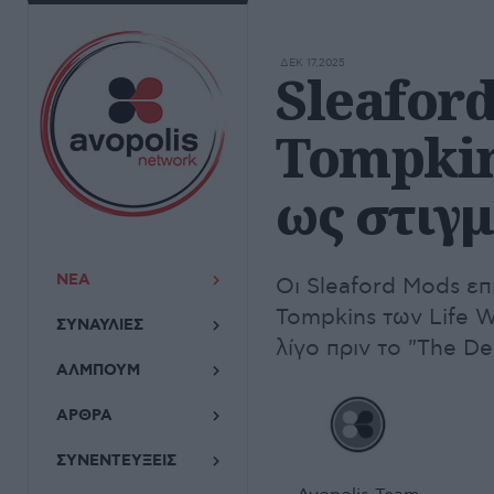
ΔΕΚ 17,2025
Sleafor
Tompkin
ως στιγ
ΝΕΑ
Οι Sleaford Mods επ
Tompkins των Life W
ΣΥΝΑΥΛΙΕΣ
λίγο πριν το "The De
ΑΛΜΠΟΥΜ
ΑΡΘΡΑ
ΣΥΝΕΝΤΕΥΞΕΙΣ