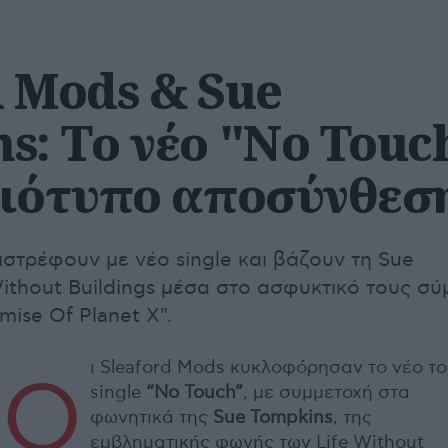
d Mods & Sue
s: Tο νέο "No Touc
μιότυπο αποσύνθεσ
ιστρέφουν με νέο single και βάζουν τη Sue
ithout Buildings μέσα στο ασφυκτικό τους σύ
mise Of Planet X".
ι Sleaford Mods κυκλοφόρησαν το νέο τ
Ο
single
“No Touch”
, με συμμετοχή στα
φωνητικά της
Sue Tompkins
, της
εμβληματικής φωνής των Life Without