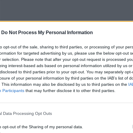
-
Do Not Process My Personal Information
Ο
Williamson
θυμάται πώς ξεκίνησαν όλα: «Η Sue 
to opt-out of the sale, sharing to third parties, or processing of your per
έστειλε κάτι ωμά voice notes, ιδέες ηχογραφημένε
formation for targeted advertising by us, please use the below opt-out s
στην κουζίνα της. Ήταν καταπληκτικά». Τη γνωριμί
r selection. Please note that after your opt-out request is processed y
eing interest-based ads based on personal information utilized by us or
κανόνισαν οι
Jeannette Lee
και
Geoff Travis
της Ro
disclosed to third parties prior to your opt-out. You may separately opt-
Trade – της ίδιας εταιρείας που το 2001 είχε
losure of your personal information by third parties on the IAB’s list of
κυκλοφορήσει το
Any Other City
, το ντεμπούτο των
. This information may also be disclosed by us to third parties on the
IA
Without Buildings, με το
“The Leanover”
να αποκτά
Participants
that may further disclose it to other third parties.
χρόνια αργότερα απρόσμενη δεύτερη ζωή στο TikT
«Η Sue ήρθε στο στούντιο στο Μπρίστολ για δύο μ
l Data Processing Opt Outs
Ήταν κρυωμένη, αλλά αυτό τελικά έδεσε τέλεια με
κομμάτι», συνεχίζει ο Williamson. «Έφερε μικρές,
o opt-out of the Sharing of my personal data.