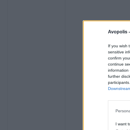
Avopolis 
If you wish 
sensitive in
confirm you
continue se
information 
further disc
participants
Downstream 
Persona
I want t