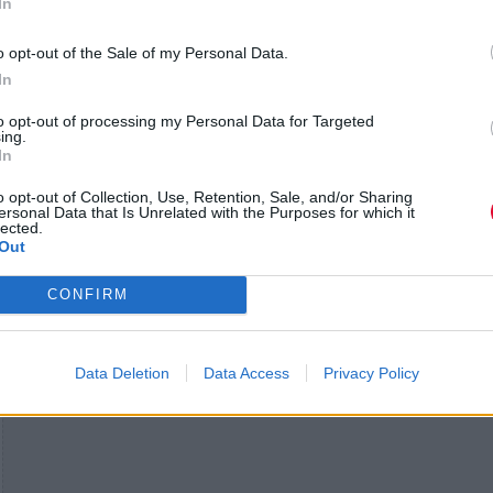
αλλόκοτες ατάκες που βάλαμε στην αρχή και στο τ
In
Έγραψα το ρεφρέν, αλλά εκείνη το άνοιξε με δικού
o opt-out of the Sale of my Personal Data.
στίχους. Το τραγούδι μιλά για τα θολά μονοπάτια τ
In
χρήσης ουσιών και τον επιδεικτισμό που συχνά τη
συνοδεύει».
to opt-out of processing my Personal Data for Targeted
ing.
In
o opt-out of Collection, Use, Retention, Sale, and/or Sharing
ersonal Data that Is Unrelated with the Purposes for which it
lected.
Out
CONFIRM
Data Deletion
Data Access
Privacy Policy