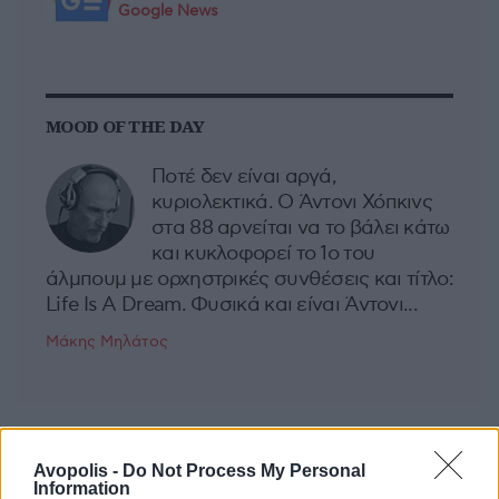
Google News
MOOD OF THE DAY
Ποτέ δεν είναι αργά,
κυριολεκτικά. Ο Άντονι Χόπκινς
στα 88 αρνείται να το βάλει κάτω
και κυκλοφορεί το 1ο του
άλμπουμ με ορχηστρικές συνθέσεις και τίτλο:
Life Is A Dream. Φυσικά και είναι Άντονι...
Μάκης Μηλάτος
Avopolis -
Do Not Process My Personal
Information