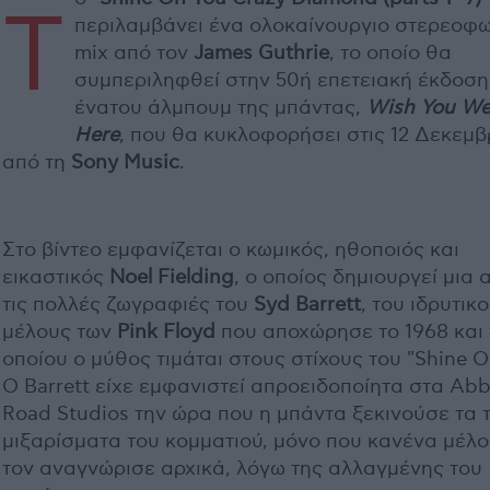
Τ
περιλαμβάνει ένα ολοκαίνουργιο στερεοφ
mix από τον
James Guthrie
, το οποίο θα
συμπεριληφθεί στην 50ή επετειακή έκδοση
ένατου άλμπουμ της μπάντας,
Wish You We
Here
, που θα κυκλοφορήσει στις 12 Δεκεμβ
από τη
Sony Music
.
Στο βίντεο εμφανίζεται ο κωμικός, ηθοποιός και
εικαστικός
Noel Fielding
, ο οποίος δημιουργεί μια 
τις πολλές ζωγραφιές του
Syd Barrett
, του ιδρυτικ
μέλους των
Pink Floyd
που αποχώρησε το 1968 και
οποίου ο μύθος τιμάται στους στίχους του "Shine O
Ο Barrett είχε εμφανιστεί απροειδοποίητα στα Ab
Road Studios την ώρα που η μπάντα ξεκινούσε τα 
μιξαρίσματα του κομματιού, μόνο που κανένα μέλο
τον αναγνώρισε αρχικά, λόγω της αλλαγμένης του