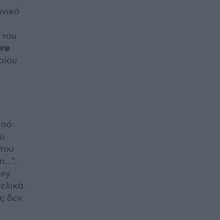
ωνικό
 του
re
ρίου
από
ού
 του
n…".
bey
τελικά
ς δεν