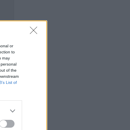
sonal or
ection to
ou may
 personal
out of the
 downstream
B’s List of