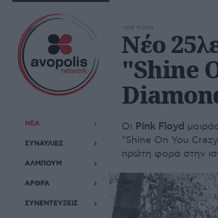
ΝΟΕ 19,2025
Νέο 25λε
"Shine 
Diamond
ΝΕΑ
Οι
Pink Floyd
μοιράσ
"Shine On You Crazy
ΣΥΝΑΥΛΙΕΣ
πρώτη φορά στην ισ
ΑΛΜΠΟΥΜ
ΑΡΘΡΑ
ΣΥΝΕΝΤΕΥΞΕΙΣ