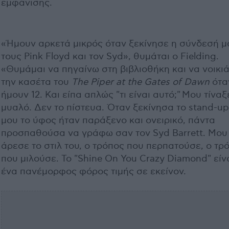
εμφάνισης.
«Ήμουν αρκετά μικρός όταν ξεκίνησε η σύνδεσή μ
τους Pink Floyd και τον Syd», θυμάται ο Fielding.
«Θυμάμαι να πηγαίνω στη βιβλιοθήκη και να νοικι
την κασέτα του
The Piper at the Gates of Dawn
ότα
ήμουν 12. Και είπα απλώς "τι είναι αυτό;" Μου τίναξ
μυαλό. Δεν το πίστευα. Όταν ξεκίνησα το stand-up
μου το ύφος ήταν παράξενο και ονειρικό, πάντα
προσπαθούσα να γράφω σαν τον Syd Barrett. Μου
άρεσε το στιλ του, ο τρόπος που περπατούσε, ο τρ
που μιλούσε. Το "Shine On You Crazy Diamond" είν
ένα πανέμορφος φόρος τιμής σε εκείνον.