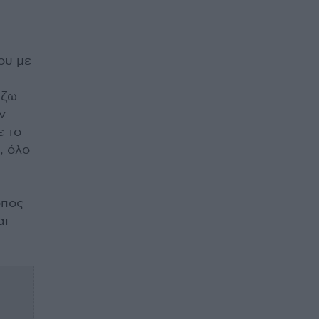
ου με
άζω
ν
ε το
, όλο
όπος
αι