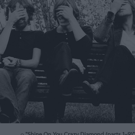
ο
"Shine On You Crazy Diamond (parts 1–9)"