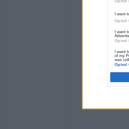
Opted 
I want t
Opted 
I want 
Advertis
Opted 
I want t
of my P
was col
Opted 