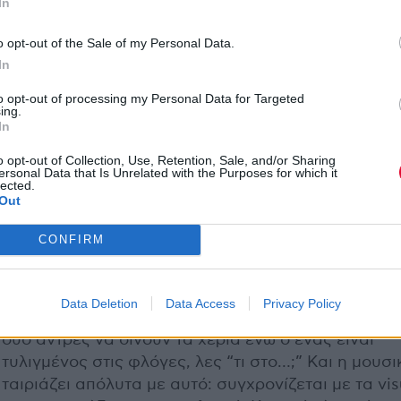
In
o opt-out of the Sale of my Personal Data.
In
to opt-out of processing my Personal Data for Targeted
ing.
In
o opt-out of Collection, Use, Retention, Sale, and/or Sharing
ersonal Data that Is Unrelated with the Purposes for which it
lected.
Out
CONFIRM
»Αυτό που είναι εκπληκτικό με τους Pink Floyd, ειδ
με το
Wish You Were Here
, είναι ότι το εξώφυλλο 
Data Deletion
Data Access
Privacy Policy
εξίσου δυνατό με τη μουσική. Όταν είσαι 12 και βλ
δύο άντρες να δίνουν τα χέρια ενώ ο ένας είναι
τυλιγμένος στις φλόγες, λες “τι στο…;” Και η μουσι
ταιριάζει απόλυτα με αυτό: συγχρονίζεται με τα vis