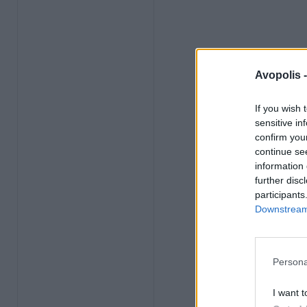
Avopolis 
If you wish 
sensitive in
confirm you
continue se
information 
further disc
participants
Downstream 
Persona
I want t