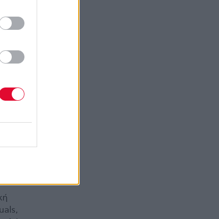
ικά
ήταν
έπεις
κή
uals,