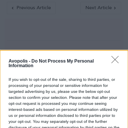
Previous Article
Next Article
Ακολούθησε το Avopolis Network στο
Avopolis -
Do Not Process My Personal
Google News
Information
If you wish to opt-out of the sale, sharing to third parties, or
processing of your personal or sensitive information for
targeted advertising by us, please use the below opt-out
MOOD OF THE DAY
section to confirm your selection. Please note that after your
opt-out request is processed you may continue seeing
Ποτέ δεν είναι αργά,
interest-based ads based on personal information utilized by
κυριολεκτικά. Ο Άντονι Χόπκινς
us or personal information disclosed to third parties prior to
στα 88 αρνείται να το βάλει κάτω
your opt-out. You may separately opt-out of the further
και κυκλοφορεί το 1ο του
disclosure of your personal information by third parties on the