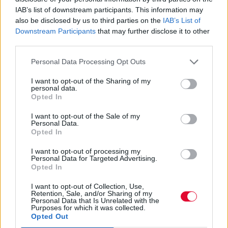
άλμπουμ με ορχηστρικές συνθέσεις και τίτλο:
IAB’s list of downstream participants. This information may
also be disclosed by us to third parties on the
IAB’s List of
Life Is A Dream. Φυσικά και είναι Άντονι...
Downstream Participants
that may further disclose it to other
Μάκης Μηλάτος
third parties.
Personal Data Processing Opt Outs
I want to opt-out of the Sharing of my
personal data.
Opted In
I want to opt-out of the Sale of my
Personal Data.
Opted In
I want to opt-out of processing my
Personal Data for Targeted Advertising.
Opted In
I want to opt-out of Collection, Use,
Retention, Sale, and/or Sharing of my
Personal Data that Is Unrelated with the
Purposes for which it was collected.
Opted Out