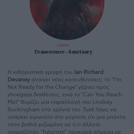
ΔΙΕΘΝΗ
Evanescence – Sanctuary
Η κιθαριστική γραφή του
Ian Richard
Devaney
ανοίγει νέες κατευθύνσεις: το "I’m
Not Ready for the Change" γέρνει προς
shoegaze διαθέσεις, ενώ το "Can You Reach
Me?" θυμίζει μια παραλλαγή του Lindsey
Buckingham στα χρόνια του
Tusk
. Ίσως να
υπάρχει ειρωνεία στο γεγονός ότι μια μπάντα
τόσο βαθιά ριζωμένη σε ό,τι άλλοτε
ονομαζόταν “futurism” προχωρά σήμερα με