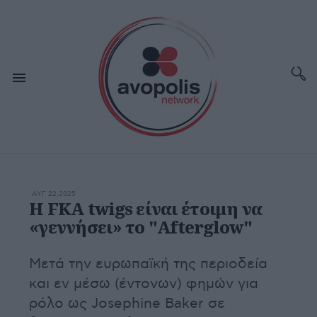
ΑΥΓ 22,2025
Η FKA twigs είναι έτοιμη να
«γεννήσει» το "Afterglow"
Μετά την ευρωπαϊκή της περιοδεία
και εν μέσω (έντονων) φημών για
ρόλο ως Josephine Baker σε