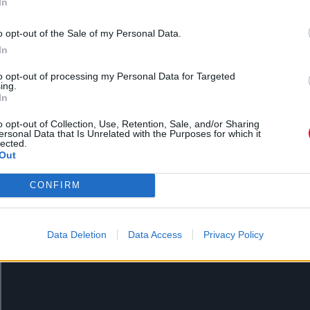
In
o opt-out of the Sale of my Personal Data.
In
to opt-out of processing my Personal Data for Targeted
ing.
In
Η κυκλοφορία του video έρχεται λίγες μόνο μέρες 
την έναρξη της Grand National Tour, της κοινής
o opt-out of Collection, Use, Retention, Sale, and/or Sharing
ersonal Data that Is Unrelated with the Purposes for which it
περιοδείας των δύο καλλιτεχνών που αναμένεται ν
lected.
φέρει θύελλα ενθουσιασμού στους fans παγκοσμί
Out
περιοδεία περιλαμβάνει 39 σταθμούς σε Βόρεια
Αμερική και Ευρώπη, ξεκινώντας στις 19 Απριλίου 
CONFIRM
Μινεάπολη και ολοκληρώνοντας το ταξίδι της στις 
Αυγούστου στη Στοκχόλμη της Σουηδίας.
Data Deletion
Data Access
Privacy Policy