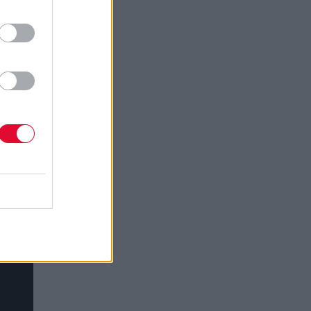
πριν
α
ως. Η
στη
9