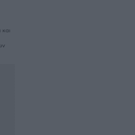
 και
ων