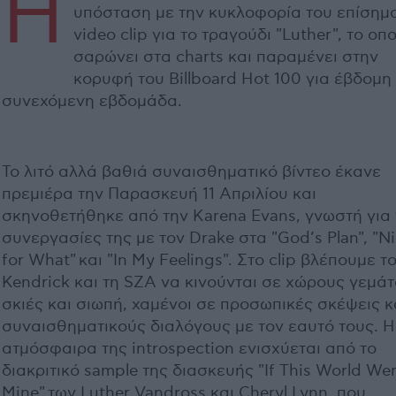
Η
υπόσταση με την κυκλοφορία του επίσημ
video clip για το τραγούδι "Luther", το οπ
σαρώνει στα charts και παραμένει στην
κορυφή του Billboard Hot 100 για έβδομη
συνεχόμενη εβδομάδα.
Το λιτό αλλά βαθιά συναισθηματικό βίντεο έκανε
πρεμιέρα την Παρασκευή 11 Απριλίου και
σκηνοθετήθηκε από την Karena Evans, γνωστή για 
συνεργασίες της με τον Drake στα "God’s Plan", "N
for What" και "In My Feelings". Στο clip βλέπουμε τ
Kendrick και τη SZA να κινούνται σε χώρους γεμά
σκιές και σιωπή, χαμένοι σε προσωπικές σκέψεις κ
συναισθηματικούς διαλόγους με τον εαυτό τους. Η
ατμόσφαιρα της introspection ενισχύεται από το
διακριτικό sample της διασκευής "If This World We
Mine" των Luther Vandross και Cheryl Lynn, που