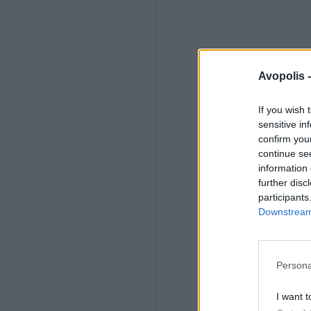
Avopolis 
If you wish 
sensitive in
confirm you
continue se
information 
further disc
participants
Downstream 
Persona
I want t