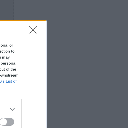
sonal or
ection to
ou may
 personal
out of the
 downstream
B’s List of