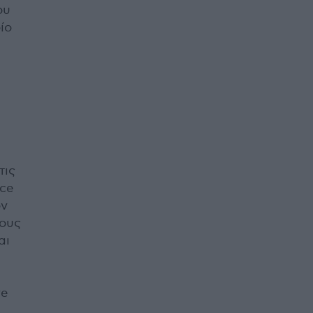
ου
οίο
τις
ice
ον
τους
αι
re