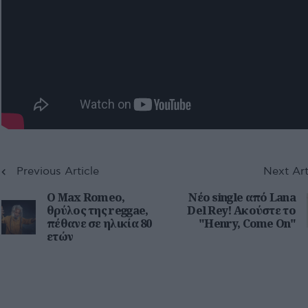
Previous Article
Next Art
Ο Max Romeo,
Νέο single από Lana
θρύλος της reggae,
Del Rey! Ακούστε το
πέθανε σε ηλικία 80
"Henry, Come On"
ετών