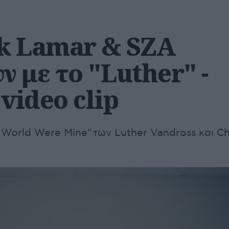
k Lamar & SZA
 με το "Luther" -
 video clip
s World Were Mine" των Luther Vandross και Ch