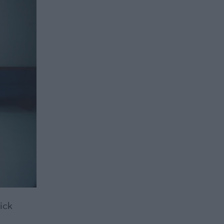
ick
ή