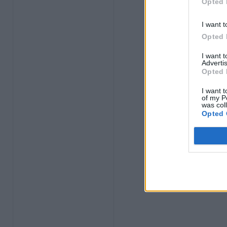
Opted 
I want t
Opted 
I want 
Advertis
Opted 
I want t
of my P
was col
Opted 