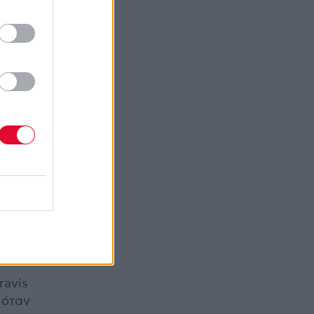
ravis
 όταν