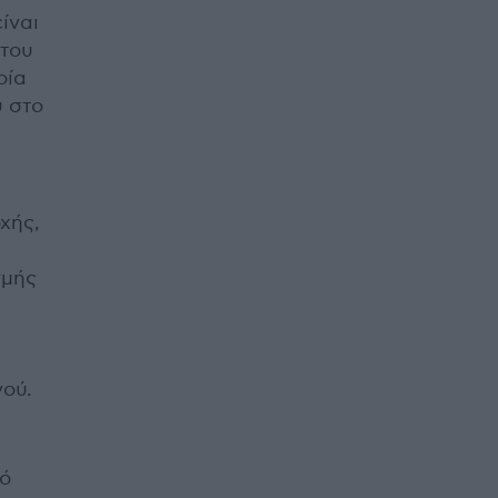
ίναι
 του
οία
 στο
χής,
γμής
νού.
πό