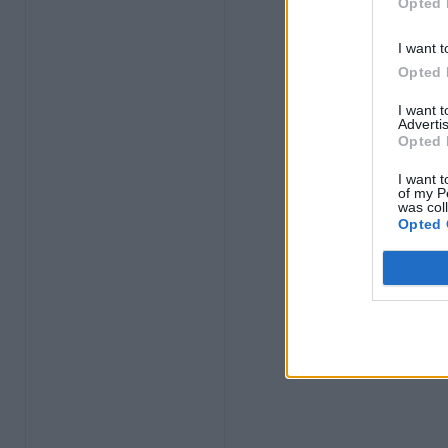
Opted 
I want t
Opted 
I want 
Advertis
Opted 
I want t
of my P
was col
Opted 