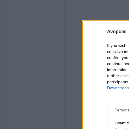
Avopolis 
If you wish 
sensitive in
confirm you
continue se
information 
further disc
participants
Downstream 
Persona
I want t