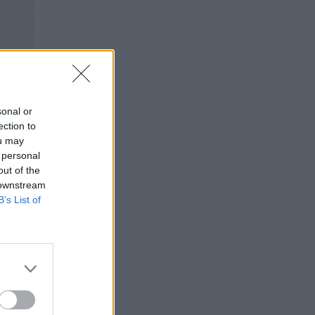
sonal or
ection to
ou may
 personal
out of the
 downstream
B’s List of