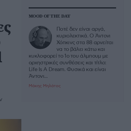
MOOD OF THE DAY
ες
Ποτέ δεν είναι αργά,
υ
κυριολεκτικά. Ο Άντονι
Χόπκινς στα 88 αρνείται
να το βάλει κάτω και
d
κυκλοφορεί το 1ο του άλμπουμ με
ορχηστρικές συνθέσεις και τίτλο:
Life Is A Dream. Φυσικά και είναι
Άντονι...
Μάκης Μηλάτος
ν