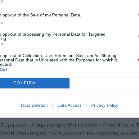
In
o opt-out of the Sale of my Personal Data.
In
to opt-out of processing my Personal Data for Targeted
ing.
In
o opt-out of Collection, Use, Retention, Sale, and/or Sharing
ersonal Data that Is Unrelated with the Purposes for which it
lected.
Out
CONFIRM
Data Deletion
Data Access
Privacy Policy
Σύμφωνα με την εφημερίδα Houston Chronicle, ο T
Scott σταμάτησε την εμφάνισή του αρκετές φορές