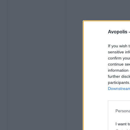
Avopolis 
If you wish 
sensitive in
confirm you
continue se
information 
further disc
participants
Downstream 
Persona
I want t