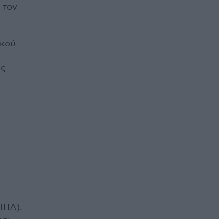
 τον
ικού
ης
ΗΠΑ).