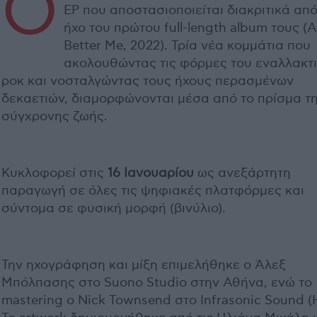
Ο
EP που αποστασιοποιείται διακριτικά από
ήχο του πρώτου full-length album τους (Α
Better Me, 2022). Τρία νέα κομμάτια που
ακολουθώντας τις φόρμες του εναλλακτ
ροκ και νοσταλγώντας τους ήχους περασμένων
δεκαετιών, διαμορφώνονται μέσα από το πρίσμα τ
σύγχρονης ζωής.
Κυκλοφορεί στις
16 Ιανουαρίου
ως ανεξάρτητη
παραγωγή σε όλες τις ψηφιακές πλατφόρμες και
σύντομα σε φυσική μορφή (βινύλιο).
Την ηχογράφηση και μίξη επιμελήθηκε ο Άλεξ
Μπόλπασης στο Suono Studio στην Αθήνα, ενώ το
mastering o Nick Townsend στο Infrasonic Sound (