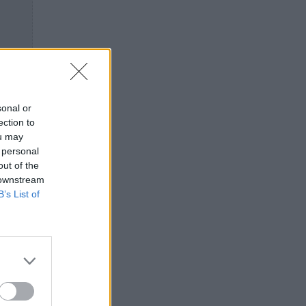
sonal or
ection to
ou may
 personal
out of the
 downstream
B’s List of