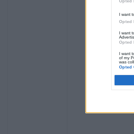
Opted 
I want t
Opted 
I want 
Advertis
Opted 
I want t
of my P
was col
Opted 