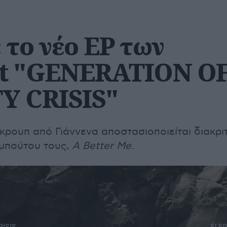
 το νέο EP των
nt "GENERATION O
Y CRISIS"
κρουπ από Γιάννενα αποστασιοποιείται διακρι
εμπούτου τους,
Α Better Me
.