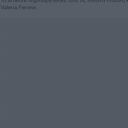
Το artwork δημιουργήθηκε από τις Ηλιάνα Μιχάλη 
Valeria Ferone.