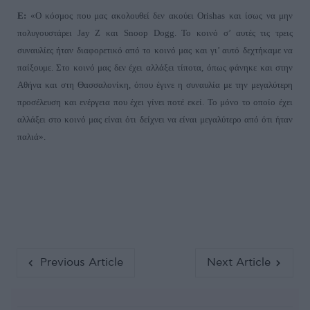
Ε:
«Ο κόσμος που μας ακολουθεί δεν ακούει
Orishas
και ίσως να μην
πολυγουστάρει
Jay
Z
και
Snoop
Dogg
. Το κοινό σ’ αυτές τις τρεις
συναυλίες ήταν διαφορετικό από το κοινό μας και γι’ αυτό δεχτήκαμε να
παίξουμε. Στο κοινό μας δεν έχει αλλάξει τίποτα, όπως φάνηκε και στην
Αθήνα και στη Θασσαλονίκη, όπου έγινε η συναυλία με την μεγαλύτερη
προσέλευση και ενέργεια που έχει γίνει ποτέ εκεί. Το μόνο το οποίο έχει
αλλάξει στο κοινό μας είναι ότι δείχνει να είναι μεγαλύτερο από ότι ήταν
παλιά
».
Previous Article
Next Article