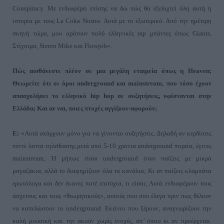
Conspiracy
. Με ενδιαφέρει επίσης να δω πώς θα εξελιχτεί όλη αυτή η
ιστορία με τους
La
Coka
Nostra
. Αυτά με το εξωτερικό. Από την ημέτερη
σκηνή τώρα, μου αρέσουν πολύ ελληνικές
rap
μπάντες όπως
Giants
,
Στίχοιμα,
Stereo
Mike
και
Flowjob».
Πώς αισθάνεστε πλέον σε μια μεγάλη εταιρεία όπως η
Heaven
;
Θεωρείτε ότι οι όροι
underground
και
mainstream
, που τόσο έχουν
απασχολήσει το ελληνικό
hip
hop
σε συζητήσεις, υφίστανται στην
Ελλάδα; Και αν ναι, ποιες πτυχές αγγίζουν-αφορούν;
Ε:
«Αυτά υπάρχουν μόνο για να γίνονται συζητήσεις. Δηλαδή αν κερδίσεις
πέντε λεπτά τηλεθέασης μετά από
5
-
10
χρόνια
underground
πορεία, έγινες
mainstream
; Ή μήπως είσαι
underground
όταν παίζεις με μικρά
μαγαζάκια, αλλά το διαφημίζουν όλα τα κανάλια; Κι αν παίζεις κλαμπάτα
ερωτόλογα και δεν έκανες ποτέ επιτύχια, τι είσαι; Αυτά ενδιαφέρουν τους
άσχετους και τους «θεωρητικούς
»,
αυτούς που σου έλεγα πριν πως θέλουν
να καπελώσουν το
underground
. Εκείνοι που ξέρουν, αναγνωρίζουν την
καλή μουσική και την ακούν χωρίς ενοχές, απ’ όπου κι αν προέρχεται.