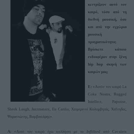
κεντρίζουν αυτό τον
καιρό, τόσο από τη
διεθνή μουσική, όσο
και από την εγχώρια
μουσική
πραγματικότητα;
Βρίσκετε κάποιο
ενδιαφέρον στην ξένη
hip
hop
σκηνή των
καιρών μας;
Ε:
«Αυτόν τον καιρό
La
Coka
Nostra
,
Rugged
Intellect
,
Papoose
,
Sheek
Laugh
,
Jazzmatazz
,
En
Cardia
, Χειμερινοί Κολυμβητές, Χαΐνηδες,
Ψαραντώνης, Βαμβακάρης
».
Α:
«Αυτό τον καιρό έχω κολλήσει με το
Inflikted
από
Cavalera