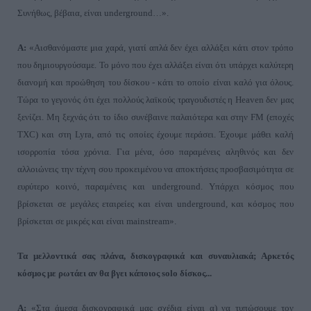
Συνήθως, βέβαια, είναι
underground
…
».
A
:
«Αισθανόμαστε μια χαρά, γιατί απλά δεν έχει αλλάξει κάτι στον τρόπο
που δημιουργούσαμε. Το μόνο που έχει αλλάξει είναι ότι υπάρχει καλύτερη
διανομή και προώθηση του δίσκου - κάτι το οποίο είναι καλό για όλους.
Τώρα το γεγονός ότι έχει πολλούς λαϊκούς τραγουδιστές η
Heaven
δεν μας
ξενίζει. Μη ξεχνάς ότι το ίδιο συνέβαινε παλαιότερα και στην
FM
(εποχές
TXC
) και στη
Lyra
, από τις οποίες έχουμε περάσει. Έχουμε μάθει καλή
ισορροπία τόσα χρόνια. Για μένα, όσο παραμένεις αληθινός και δεν
αλλοιώνεις την τέχνη σου προκειμένου να αποκτήσεις προσβασιμότητα σε
ευρύτερο κοινό, παραμένεις και
underground
. Υπάρχει κόσμος που
βρίσκεται σε μεγάλες εταιρείες και είναι
underground
, και κόσμος που
βρίσκεται σε μικρές και είναι
mainstream».
Τα μελλοντικά σας πλάνα, δισκογραφικά και συναυλιακά; Αρκετός
κόσμος με ρωτάει αν θα βγει κάποιος
solo
δίσκος...
Α:
«Στα άμεσα δισκογραφικά μας σχέδια είναι α) να τυπώσουμε τον