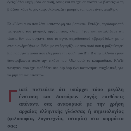
έχεις βάλει ψυχή μέσα σε αυτή, όπως και να έχει σε πονάει να βλέπεις να τη
βιάζουν κάθε λογής καιροσκόποι. Δεν μπορείς να παραμείνεις απαθής
».
Ε:
«
Είναι αυτό που λένε «επιστροφή στα βασικά
».
Εντάξει, περάσαμε από
τις φάσεις του μίνιμαλ, αργόμπητου, κλαμπ ήχου και καταλήξαμε ότι
τίποτα δεν μας συγκινεί όσο το αγνό, παραδοσιακό «βρωμόξυλο
»
με το
οποίο ανδρωθήκαμε. Θέλουμε να ξεχωρίζουμε από αυτό που η μάζα θεωρεί
hip
hop
, γιατί αυτοί που ελέγχουνε την φάση του
R
’
n
’
B
στην Ελλάδα έχουν
διαστρεβλώσει πολύ την εικόνα του. Όλο αυτό το κλαμπάδικο,
R
’
n
’
B
πανηγύρι που έχει εισβάλλει στο
hip
hop
έχει καταντήσει ενοχλητικό, για
να μην πω και ύποπτο
».
ιατί πιστεύετε ότι υπάρχει τόσο μεγάλη
Γ
ένσταση και διαφόρων λογής επιθέσεις
απέναντι σας αναφορικά με την χρήση
αρχαίας ελληνικής γλώσσας ή σημειολογίας
(φιλοσοφία, λογοτεχνία, ιστορία) στα κομμάτια
σας;