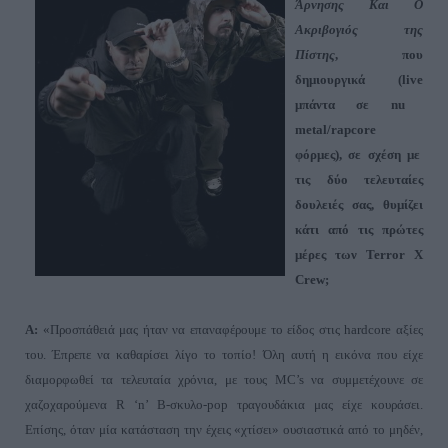
Άρνησης Και Ο
Ακριβογιός της
Πίστης
, που
δημιουργικά (
live
μπάντα σε
nu
metal
/
rapcore
φόρμες), σε σχέση με
τις δύο τελευταίες
δουλειές σας, θυμίζει
κάτι από τις πρώτες
μέρες των
Terror
X
Crew
;
A
:
«Προσπάθειά μας ήταν να επαναφέρουμε το είδος στις
hardcore
αξίες
του. Έπρεπε να καθαρίσει λίγο το τοπίο! Όλη αυτή η εικόνα που είχε
διαμορφωθεί τα τελευταία χρόνια, με τους
MC
’
s
να συμμετέχουνε σε
χαζοχαρούμενα
R
‘
n
’
B
-σκυλο-
pop
τραγουδάκια μας είχε κουράσει.
Επίσης, όταν μία κατάσταση την έχεις «χτίσει
»
ουσιαστικά από το μηδέν,