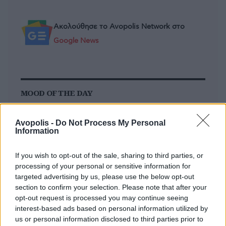
Ακολούθησε το Avopolis Network στο
Google News
MOOD OF THE DAY
Ποτέ δεν είναι αργά,
Avopolis -
Do Not Process My Personal
κυριολεκτικά. Ο Άντονι Χόπκινς
Information
στα 88 αρνείται να το βάλει κάτω
και κυκλοφορεί το 1ο του
If you wish to opt-out of the sale, sharing to third parties, or
άλμπουμ με ορχηστρικές συνθέσεις και τίτλο:
processing of your personal or sensitive information for
Life Is A Dream. Φυσικά και είναι Άντονι...
targeted advertising by us, please use the below opt-out
section to confirm your selection. Please note that after your
Μάκης Μηλάτος
opt-out request is processed you may continue seeing
interest-based ads based on personal information utilized by
us or personal information disclosed to third parties prior to