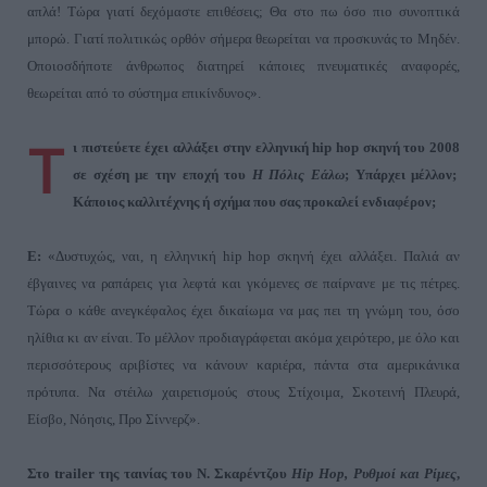
απλά! Τώρα γιατί δεχόμαστε επιθέσεις; Θα στο πω όσο πιο συνοπτικά
μπορώ. Γιατί πολιτικώς ορθόν σήμερα θεωρείται να προσκυνάς το Μηδέν.
Οποιοσδήποτε άνθρωπος διατηρεί κάποιες πνευματικές αναφορές,
θεωρείται από το σύστημα επικίνδυνος
».
T
ι πιστεύετε έχει αλλάξει στην ελληνική
hip
hop
σκηνή του
2008
σε σχέση με την εποχή του
Η Πόλις Εάλω
; Υπάρχει μέλλον;
Κάποιος καλλιτέχνης ή σχήμα που σας προκαλεί ενδιαφέρον;
Ε:
«Δυστυχώς, ναι, η ελληνική
hip
hop
σκηνή έχει αλλάξει. Παλιά αν
έβγαινες να ραπάρεις για λεφτά και γκόμενες σε παίρνανε με τις πέτρες.
Τώρα ο κάθε ανεγκέφαλος έχει δικαίωμα να μας πει τη γνώμη του, όσο
ηλίθια κι αν είναι. Το μέλλον προδιαγράφεται ακόμα χειρότερο, με όλο και
περισσότερους αριβίστες να κάνουν καριέρα, πάντα στα αμερικάνικα
πρότυπα. Να στέιλω χαιρετισμούς στους Στίχοιμα, Σκοτεινή Πλευρά,
Είσβο, Νόησις, Προ Σίννερζ
».
Στο
trailer
της ταινίας του Ν. Σκαρέντζου
Hip
Hop
, Ρυθμοί και Ρίμες
,