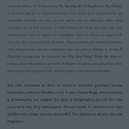
τελευταίο δίσκο, το
Ο Διαλεχτός Της Άρνησης Κι Ο Ακριβογιός Της Πίστης
,
σε βινύλιο, και β) να κυκλοφορήσουμε έναν δίσκο μετά το καλοκαίρι με
τραγούδια (παλαιά και νέα) με τον τρόπο που τα παίζουμε πλέον στις
συναυλίες με τη
live
μπάντα. Ο σόλο δίσκος δεν είναι κάτι που μας έχει
απασχολήσει προς το παρόν, είν΄ η αλήθεια. Ούτως ή άλλως, το σχήμα Α/Ε
είναι σαν δύο ενωμένες σόλο δουλειές. Έχουμε επίσης μία σειρά συναυλιών
στην επαρχία (κάτι σαν μίνι περιοδεία) πριν και μετά το Πάσχα. Α, επίσης
9
Απριλίου έχουμε και τα εγκαίνια του Η
ip
Η
op
Shop
! Καλό θα είναι ο
κόσμος που ενδιαφέρεται για αυτά τα θέματα να ρίχνει και μία ματιά κατά
διαστήματα στο
myspace
μας:
www
.
myspace
.
com
/
artemisefthimis».
Σας είδα πρόσφατα σε
lives
να ανοίγετε κάποιους μεγάλους ξένους
καλλιτέχνες, όπως οι
Orishas
, ο
Jay
Z
και ο
Snoop
Dogg
, στους οποίους
η ανταπόκριση του κόσμου δεν ήταν η συνηθισμένη για ένα
live
σας
όπως αυτό στις
29
ή παλιότερα σε
AN
και
Camel
. Τι πιστεύετε ότι έχει
αλλάξει στον κόσμο που σας ακολουθεί; Ένα μήνυμα σε αυτούς που σας
στηρίζουν.