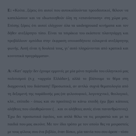
Ε:
«Κοίτα...ξέρεις ότι αυτοί που αυτοκαλλούνται προοδευτικοί, θέλουν να
καπελώσουν και να ιδιωποιηθούν όλη τη «επανάσταση
»
στη χώρα μας.
Επίσης ξέρεις ότι αυτοί ελέγχουν όλα τα
underground
κινήματα και τον
δήθεν ανεξάρτητο τύπο. Είναι τα τσιράκια του εκάστοτε πλανητάρχη και
προβάλλουν εμπόδια στην έκφραση οποιασδήποτε ειλικρινά ανεξάρτητης
φωνής. Αυτή είναι η δουλειά τους, γι’ αυτό πληρώνονται από κρατικά και
κοινοτικά προγράμματα
».
Α:
«Κατ’ αρχήν δεν έχουμε εμμονές με μία μόνο περίοδο του ελληνικού μας
πολιτισμού (π.χ. «αρχαία Ελλάδα
»),
αλλά το βλέπουμε το θέμα στη
διαχρονική του διάσταση! Προσωπικά, αν αντλώ συχνά θεματολογία από
τη δεξαμενή της παράδοσής μας (σε φιλοσοφικό, λογοτεχνικό, θεολογικό,
κλπ., επίπεδο - όπως και συ προείπες) το κάνω επειδή έχω βρει κάποιες
αλήθειες που ελευθερώνουν (…και οι αλήθειες αυτές είναι πανανθρώπινες).
Έχω δει προσωπικά όφελος, και απλά θέλω να τις μοιραστώ και με τα
παιδιά που μας ακούνε. Με τον ίδιο τρόπο με τον οποίο θες να μοιραστείς
με τους φίλους σου ένα βιβλίο, έναν δίσκο, μία ταινία που σου άρεσε - τόσο