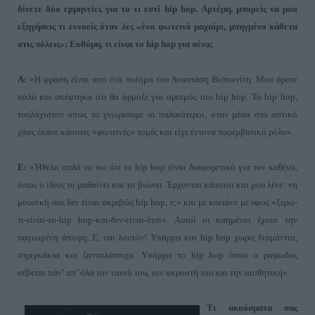
δίνετε δύο ερμηνείες για το τι εστί
hip
hop
. Αρτέμη, μπορείς να μου
εξηγήσεις τι εννοείς όταν λες «ένα φωτεινό μαχαίρι, μπηγμένο κάθετα
στις πόλεις
»;
Ευθύμη, τι είναι το
hip
hop
για σένα;
Α:
«Η φράση είναι από ένα ποίημα του Αναστάση Βιστωνίτη. Μου άρεσε
πολύ και σκέφτηκα ότι θα άρμοζε για ορισμός του
hip
hop
. Το
hip
hop
,
τουλάχιστον όπως το γνωρίσαμε οι παλαιότεροι, όταν μέσα στο αστικό
χάος έκανε κάποιες «φωτεινές
»
τομές και είχε έντονα παρεμβατικό ρόλο
».
Ε:
«Ήθελα απλά να πω ότι το
hip
hop
είναι διαφορετικό για τον καθένα,
όπως ο ίδιος το μαθαίνει και το βιώνει. Έρχονται κάποιοι και μου λένε: «η
μουσική σας δεν είναι ακριβώς
hip
hop
, ε;» και με κοιτάνε με ύφος «ξερω-
τι-είναι-το-
hip
hop
-και-δεν-είναι-έτσι
».
Αυτοί οι καημένοι έχουν την
παγιωμένη άποψη. Ε, ναι λοιπόν! Υπάρχει και
hip
hop
χωρις διαμάντια,
στριγκάκια και ζαντολάστιχα. Υπάρχει το
hip
hop
όπου ο ραψωδος
σέβεται πάν’ απ’ όλα τον εαυτό του, τον ακροατή του και την αισθητική
».
Τι ακούσματα σας