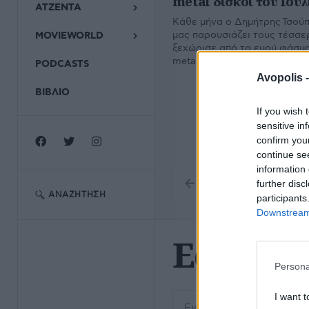
metal δίσκοι του Ιουλ
ΑΤΖΕΝΤΑ
Κάθε μήνα ο Δημήτρης Τσούπρ
μας παρουσιάζει τους τέσσε
MOVIEWORLD
ξεχώρισε από το ευρύ φάσμα
metal. Εδώ ο απολογισμός το
PODCASTS
Avopolis 
ΒΙΒΛΙΟ
If you wish 
sensitive in
confirm you
continue se
information 
further disc
ΑΝΑΖΉΤΗΣΗ
participants
Downstream 
Editors
Persona
Εισάγετε μέρος του τίτλο
I want t