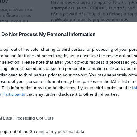
ίου
Πέντε χρόνια μετά το πρώτο "KICK", η Ar
επιστρέφει με το "XXXXX", ένα τολμηρό
ος επιλέγει και
ηλεκτρονικό άλμπουμ όπου πειραματισμό
ρις δίσκους που
επιθυμία και συγκίνηση συνυπάρχουν
 του ακραίου
εκρηκτικά.
υ Ιουλίου.
-
Do Not Process My Personal Information
to opt-out of the sale, sharing to third parties, or processing of your per
formation for targeted advertising by us, please use the below opt-out s
r selection. Please note that after your opt-out request is processed y
eing interest-based ads based on personal information utilized by us or
disclosed to third parties prior to your opt-out. You may separately opt-
losure of your personal information by third parties on the IAB’s list of
. This information may also be disclosed by us to third parties on the
IA
Participants
that may further disclose it to other third parties.
l Data Processing Opt Outs
υ.
o opt-out of the Sharing of my personal data.
Εμ
Φίλτρο
Καθαρισμός