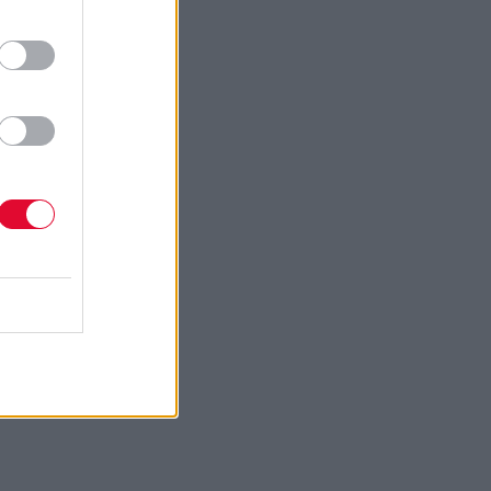
ων
το