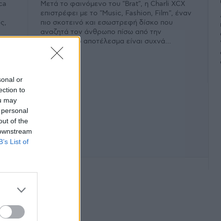
ca
Μετά το φαινόμενο του "Brat", η Charli XCX
επιστρέφει με το "Music, Fashion, Film", έναν
ς,
πιο σκοτεινό και εσωστρεφή δίσκο που
αναζητά τον άνθρωπο πίσω από την
περσόνα. Το αποτέλεσμα είναι συχνά...
sonal or
ection to
ou may
 personal
out of the
 downstream
B’s List of
φάνιση #