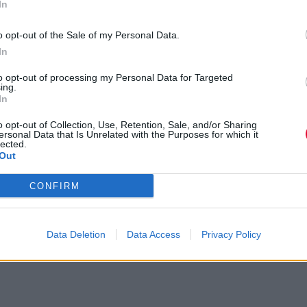
In
 Johnny Cash με τον Dan Auerbach τ
o opt-out of the Sale of my Personal Data.
 κιθάρα έγινε πρόσφατα διαθέσιμο
In
to opt-out of processing my Personal Data for Targeted
 Editors στο Gagarin 205
ing.
In
ρέφουν με το "Call It In"
o opt-out of Collection, Use, Retention, Sale, and/or Sharing
ersonal Data that Is Unrelated with the Purposes for which it
lected.
οίνωσαν νέο album με το “The Rush”, 
Out
ους
CONFIRM
Data Deletion
Data Access
Privacy Policy