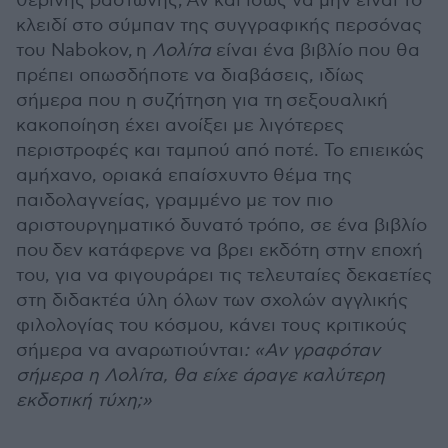
θερινής ραστώνης; Αν και ίσως να μην είναι το
κλειδί στο σύμπαν της συγγραφικής περσόνας
του Nabokov, η
Λολίτα
είναι ένα βιβλίο που θα
πρέπει οπωσδήποτε να διαβάσεις, ιδίως
σήμερα που η συζήτηση για τη σεξουαλική
κακοποίηση έχει ανοίξει με λιγότερες
περιστροφές και ταμπού από ποτέ. Το επιεικώς
αμήχανο, οριακά επαίσχυντο θέμα της
παιδολαγνείας, γραμμένο με τον πιο
αριστουργηματικό δυνατό τρόπο, σε ένα βιβλίο
που δεν κατάφερνε να βρει εκδότη στην εποχή
του, για να φιγουράρει τις τελευταίες δεκαετίες
στη διδακτέα ύλη όλων των σχολών αγγλικής
φιλολογίας του κόσμου, κάνει τους κριτικούς
σήμερα να αναρωτιούνται
: «Αν γραφόταν
σήμερα η Λολίτα, θα είχε άραγε καλύτερη
εκδοτική τύχη;»