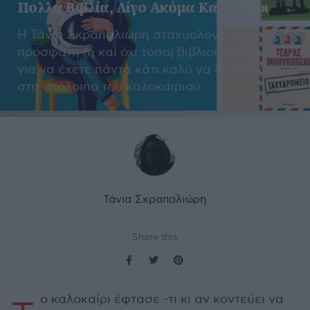
Πολλά Βιβλία, Λίγο Ακόμα Καλοκαίρι
Η Τάνια Σκραπαλιώρη σταχυολογεί την
πρόσφατη (ή και όχι τόσο) βιβλιοπαραγωγή,
για να έχετε πάντα κάτι καλό να διαβάσετε
στο υπόλοιπο του καλοκαιριού.
Τάνια Σκραπαλιώρη
Share this
ο καλοκαίρι έφτασε -τι κι αν κοντεύει να