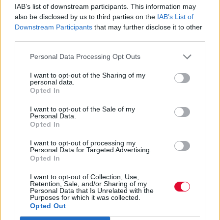
IAB’s list of downstream participants. This information may
also be disclosed by us to third parties on the
IAB’s List of
Downstream Participants
that may further disclose it to other
third parties.
Personal Data Processing Opt Outs
I want to opt-out of the Sharing of my
Για τους λάτρεις της λογοτεχνίας των μεγάλων
personal data.
κοινωνικών προβλημάτων και δη αυτού της
Opted In
γυναικείας καταπίεσης, αυτό το βιβλίο -το
I want to opt-out of the Sale of my
πρώτο που απέσπασε βραβείο Booker για
Personal Data.
Opted In
μαύρη συγγραφέα- είναι το μεγάλο “must” του
φετινού καλοκαιριού. Η νιγηριανής καταγωγής
I want to opt-out of processing my
Personal Data for Targeted Advertising.
αγγλίδα συγγραφέας μπαίνει στο σώμα, την
Opted In
ψυχή και το νου δώδεκα Βρετανίδων, από κάθε
πιθανή κοινωνική και εργασιακή κάστα, οι
I want to opt-out of Collection, Use,
Retention, Sale, and/or Sharing of my
περισσότερες με καταγωγή από την Αφρική ή
Personal Data that Is Unrelated with the
Purposes for which it was collected.
τη Λατινική Αμερική, για να αφηγηθεί τις
Opted Out
προσωπικές τους ιστορίες που αναδεικνύουν