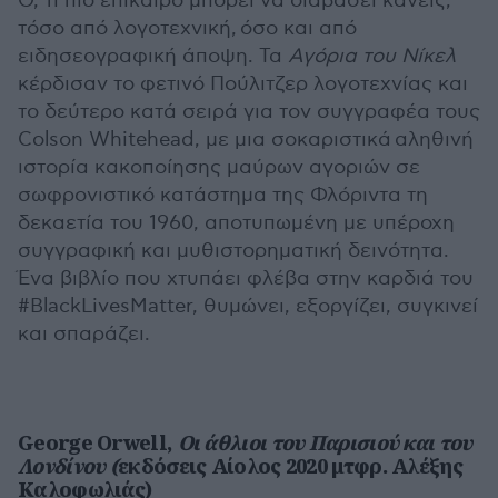
Ό, τι πιο επίκαιρο μπορεί να διαβάσει κανείς,
τόσο από λογοτεχνική, όσο και από
ειδησεογραφική άποψη. Τα
Αγόρια του Νίκελ
κέρδισαν το φετινό Πούλιτζερ λογοτεχνίας και
το δεύτερο κατά σειρά για τον συγγραφέα τους
Colson Whitehead, με μια σοκαριστικά αληθινή
ιστορία κακοποίησης μαύρων αγοριών σε
σωφρονιστικό κατάστημα της Φλόριντα τη
δεκαετία του 1960, αποτυπωμένη με υπέροχη
συγγραφική και μυθιστορηματική δεινότητα.
Ένα βιβλίο που χτυπάει φλέβα στην καρδιά του
#BlackLivesMatter, θυμώνει, εξοργίζει, συγκινεί
και σπαράζει.
George Orwell,
Οι άθλιοι του Παρισιού και του
Λονδίνου (
εκδόσεις Αίολος 2020 μτφρ. Αλέξης
Καλοφωλιάς)