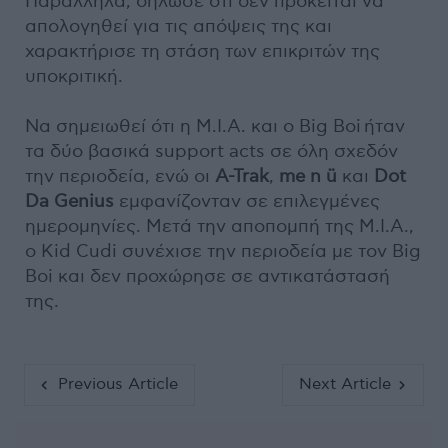
Παράλληλα, δήλωσε ότι δεν πρόκειται να
απολογηθεί για τις απόψεις της και
χαρακτήρισε τη στάση των επικριτών της
υποκριτική.
Nα σημειωθεί ότι η Μ.Ι.Α. και ο Βig Boi ήταν
τα δύο βασικά support acts σε όλη σχεδόν
την περιοδεία, ενώ οι
A-Trak
,
me n ü
και
Dot
Da Genius
εμφανίζονταν σε επιλεγμένες
ημερομηνίες. Μετά την αποπομπή της M.I.A.,
ο Kid Cudi συνέχισε την περιοδεία με τον Big
Boi και δεν προχώρησε σε αντικατάστασή
της.
Previous Article
Next Article