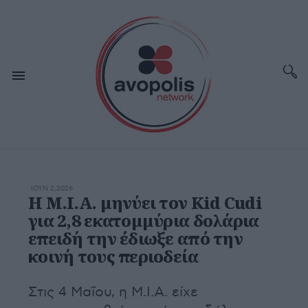
ΙΟΥΝ 2,2026
Η M.I.A. μηνύει τον Kid Cudi
για 2,8 εκατομμύρια δολάρια
επειδή την έδιωξε από την
κοινή τους περιοδεία
Στις 4 Μαΐου, η Μ.Ι.Α. είχε