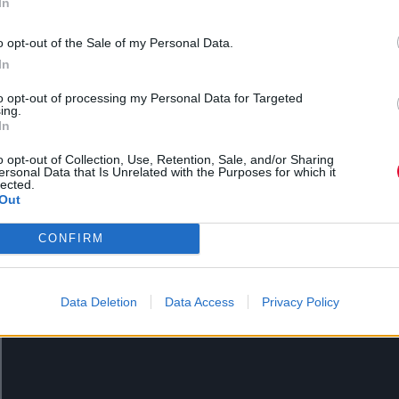
In
o opt-out of the Sale of my Personal Data.
In
Με αφορμή την κυκλοφορία, η Lykke Li έχει
to opt-out of processing my Personal Data for Targeted
προγραμματίσει σειρά εμφανίσεων, ανάμεσά τους
ing.
In
συναυλία στο Λονδίνο μαζί με τους Wolf Alice και 
Μεξικό με τη Robyn, ενώ θα εμφανιστεί και τα δύο
o opt-out of Collection, Use, Retention, Sale, and/or Sharing
ersonal Data that Is Unrelated with the Purposes for which it
Σαββατοκύριακα του Coachella τον Απρίλιο.
lected.
Out
CONFIRM
Data Deletion
Data Access
Privacy Policy