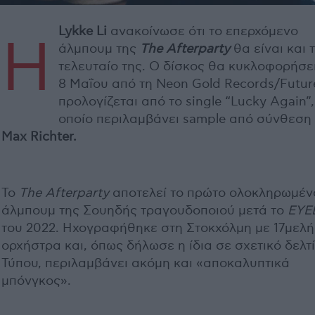
Lykke Li
ανακοίνωσε ότι το επερχόμενο
Η
άλμπουμ της
The Afterparty
θα είναι και 
τελευταίο της. Ο δίσκος θα κυκλοφορήσει
8 Μαΐου από τη Neon Gold Records/Futur
προλογίζεται από το single “Lucky Again”,
οποίο περιλαμβάνει sample από σύνθεση
Max Richter.
Το
The Afterparty
αποτελεί το πρώτο ολοκληρωμέν
άλμπουμ της Σουηδής τραγουδοποιού μετά το
EYE
του 2022. Ηχογραφήθηκε στη Στοκχόλμη με 17μελή
ορχήστρα και, όπως δήλωσε η ίδια σε σχετικό δελτ
Τύπου, περιλαμβάνει ακόμη και «αποκαλυπτικά
μπόνγκος».