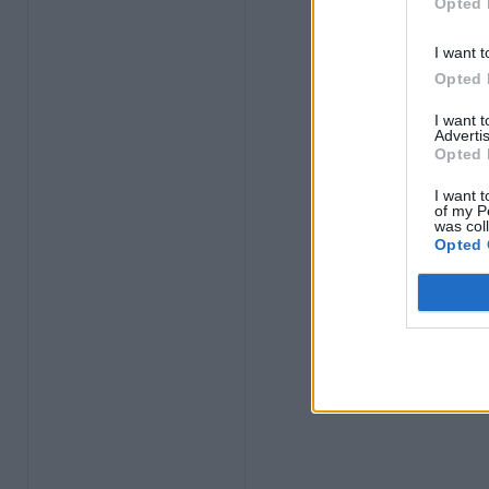
Opted 
I want t
Opted 
I want 
Advertis
Opted 
I want t
of my P
was col
Opted 