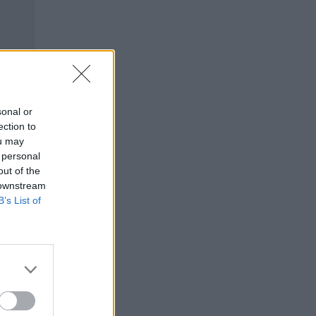
sonal or
ection to
ou may
 personal
out of the
 downstream
B’s List of