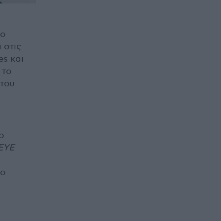
το
 στις
es και
 το
 του
ο
EYE
ίο