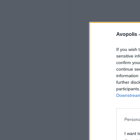
Avopolis 
If you wish 
sensitive in
confirm you
continue se
information 
further disc
participants
Downstream 
Persona
I want t