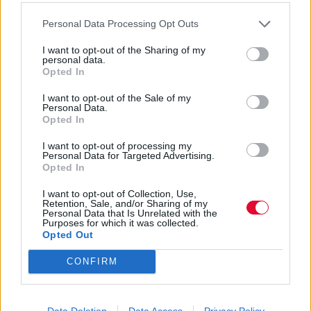
Google News
Personal Data Processing Opt Outs
I want to opt-out of the Sharing of my
personal data.
Opted In
MOOD OF THE DAY
I want to opt-out of the Sale of my
Personal Data.
Ποτέ δεν είναι αργά,
Opted In
κυριολεκτικά. Ο Άντονι Χόπκινς
στα 88 αρνείται να το βάλει κάτω
I want to opt-out of processing my
Personal Data for Targeted Advertising.
και κυκλοφορεί το 1ο του
Opted In
άλμπουμ με ορχηστρικές συνθέσεις και τίτλο:
Life Is A Dream. Φυσικά και είναι Άντονι...
I want to opt-out of Collection, Use,
Retention, Sale, and/or Sharing of my
Personal Data that Is Unrelated with the
Μάκης Μηλάτος
Purposes for which it was collected.
Opted Out
CONFIRM
Data Deletion
Data Access
Privacy Policy