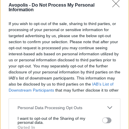
κυριολεκτικά. Ο Άντονι Χόπκινς
Avopolis -
Do Not Process My Personal
στα 88 αρνείται να το βάλει κάτω
Information
και κυκλοφορεί το 1ο του
άλμπουμ με ορχηστρικές συνθέσεις και τίτλο:
If you wish to opt-out of the sale, sharing to third parties, or
Life Is A Dream. Φυσικά και είναι Άντονι...
processing of your personal or sensitive information for
targeted advertising by us, please use the below opt-out
Μάκης Μηλάτος
section to confirm your selection. Please note that after your
opt-out request is processed you may continue seeing
interest-based ads based on personal information utilized by
us or personal information disclosed to third parties prior to
your opt-out. You may separately opt-out of the further
disclosure of your personal information by third parties on the
IAB’s list of downstream participants. This information may
also be disclosed by us to third parties on the
IAB’s List of
Downstream Participants
that may further disclose it to other
third parties.
Personal Data Processing Opt Outs
I want to opt-out of the Sharing of my
personal data.
Opted In