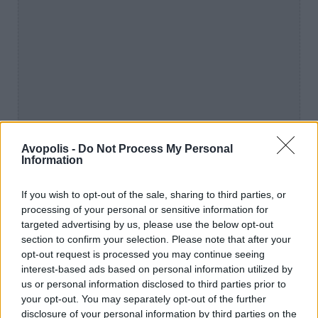
Avopolis -
Do Not Process My Personal
Information
If you wish to opt-out of the sale, sharing to third parties, or
processing of your personal or sensitive information for
targeted advertising by us, please use the below opt-out
section to confirm your selection. Please note that after your
opt-out request is processed you may continue seeing
interest-based ads based on personal information utilized by
Ο ίδιος ο Bill Callahan λέει για το "Lonely City"
us or personal information disclosed to third parties prior to
στο ΔΤ: «Το "Lonely City" είναι ένα τραγούδι
your opt-out. You may separately opt-out of the further
που ήθελα να γράψω εδώ και δεκαετίες. Το
disclosure of your personal information by third parties on the