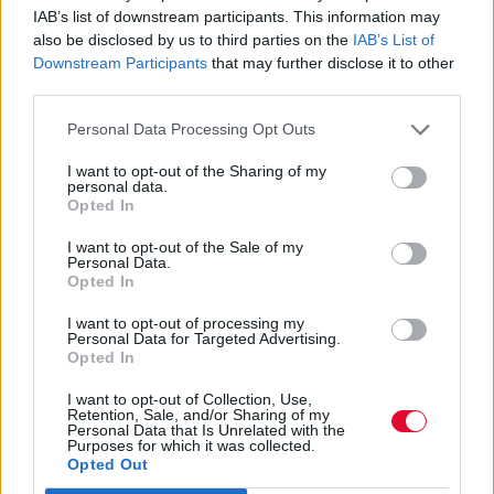
κουβαλούσα μέσα μου τόσο καιρό. Συνήθως
IAB’s list of downstream participants. This information may
εστιάζω στη γραφή μου στους ανθρώπους
also be disclosed by us to third parties on the
IAB’s List of
Downstream Participants
that may further disclose it to other
και στο πνεύμα που τους διαπερνά. Οπότε το
third parties.
να γράψω για μπετόν και ατσάλι μου
φαινόταν αδιέξοδο — σαν να λέω “θα
Personal Data Processing Opt Outs
γράψω τραγούδι για ένα αυτοκίνητο τώρα;”.
I want to opt-out of the Sharing of my
Αλλά φυσικά, οι πόλεις είναι φτιαγμένες από
personal data.
ανθρώπους, άρα είναι κι αυτές ανθρώπινες.
Opted In
Έχεις σχέση μαζί τους, όπως με
I want to opt-out of the Sale of my
φίλους.Θυμώνεις όταν σου κόβουν κλήση για
Personal Data.
Opted In
παρκάρισμα, τις αγαπάς όταν σου
προσφέρουν ένα ωραίο γεύμα. Το τραγούδι
I want to opt-out of processing my
Personal Data for Targeted Advertising.
αναγνωρίζει όλα αυτά».
Opted In
I want to opt-out of Collection, Use,
Retention, Sale, and/or Sharing of my
Personal Data that Is Unrelated with the
Purposes for which it was collected.
Opted Out