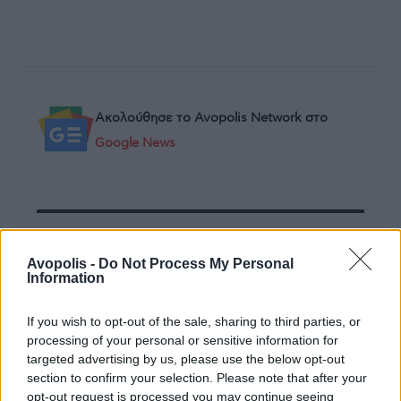
Ακολούθησε το Avopolis Network στο
Google News
MOOD OF THE DAY
Avopolis -
Do Not Process My Personal
Ποτέ δεν είναι αργά,
Information
κυριολεκτικά. Ο Άντονι Χόπκινς
στα 88 αρνείται να το βάλει κάτω
If you wish to opt-out of the sale, sharing to third parties, or
και κυκλοφορεί το 1ο του
processing of your personal or sensitive information for
άλμπουμ με ορχηστρικές συνθέσεις και τίτλο:
targeted advertising by us, please use the below opt-out
Life Is A Dream. Φυσικά και είναι Άντονι...
section to confirm your selection. Please note that after your
opt-out request is processed you may continue seeing