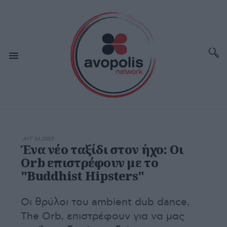
ΑΥΓ 26,2025
Ένα νέο ταξίδι στον ήχο: Οι
Οrb επιστρέφουν με το
"Buddhist Hipsters"
Οι θρύλοι του ambient dub dance,
The Orb, επιστρέφουν για να μας