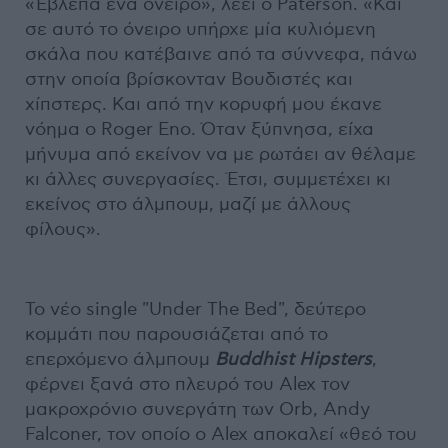
«Έβλεπα ένα όνειρο», λέει ο Paterson. «Και
σε αυτό το όνειρο υπήρχε μία κυλιόμενη
σκάλα που κατέβαινε από τα σύννεφα, πάνω
στην οποία βρίσκονταν Βουδιστές και
χίπστερς. Και από την κορυφή μου έκανε
νόημα ο Roger Eno. Όταν ξύπνησα, είχα
μήνυμα από εκείνον να με ρωτάει αν θέλαμε
κι άλλες συνεργασίες. Έτσι, συμμετέχει κι
εκείνος στο άλμπουμ, μαζί με άλλους
φίλους».
Το νέο single "Under The Bed", δεύτερο
κομμάτι που παρουσιάζεται από το
επερχόμενο άλμπουμ
Buddhist Hipsters
,
φέρνει ξανά στο πλευρό του Alex τον
μακροχρόνιο συνεργάτη των Orb, Andy
Falconer, τον οποίο ο Alex αποκαλεί «θεό του