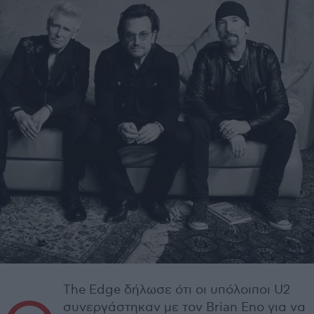
The Edge δήλωσε ότι οι υπόλοιποι U2
συνεργάστηκαν με τον Brian Eno για να