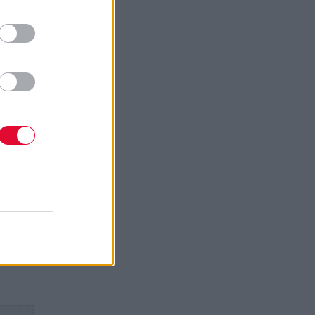
Edge
γούμε
αι
Jr.
ν και
ν του
πό