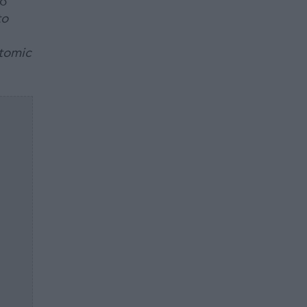
το
to
tomic