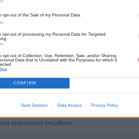
In
o opt-out of the Sale of my Personal Data.
Προσφέροντας περισσότερες πληροφορίες για τις
In
συνεχιζόμενες μουσικές απόπειρες των U2, ο The 
to opt-out of processing my Personal Data for Targeted
εξήγησε:
«Μέρος της προσπάθειάς μας είναι να β
ing.
In
εκτός τροχιάς και στη συνέχεια η διαδικασία
επαναφοράς των πραγμάτων στη σωστή τροχιά είν
o opt-out of Collection, Use, Retention, Sale, and/or Sharing
ersonal Data that Is Unrelated with the Purposes for which it
αυτή που σε οδηγεί τελικά στην παραγωγή καλής
lected.
μουσικής.»
Out
CONFIRM
Ο The Edge αποκάλυψε επίσης ότι ο ντράμερ Larry
Mullen Jr. συμμετείχε στις ηχογραφήσεις. Ο Mullen 
ήταν ο ντράμερ των U2 από τον σχηματισμό τους, α
Data Deletion
Data Access
Privacy Policy
έμεινε λίγο εκτός κατά τη διάρκεια των εμφανίσεω
συγκροτήματος στο The Sphere, για να συνέλθει α
μια χειρουργική επέμβαση.