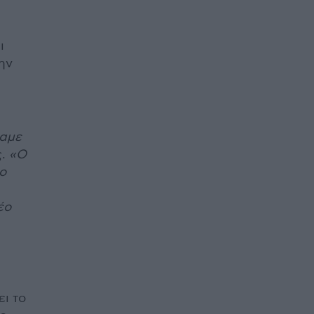
ι
ην
ύαμε
ς.
«Ο
ο
έο
ει το