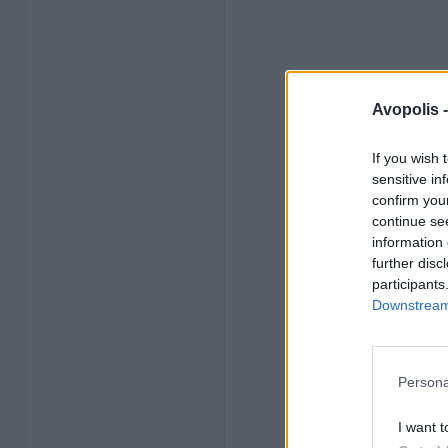
Avopolis 
If you wish 
sensitive in
confirm you
continue se
information 
further disc
participants
Downstream 
Persona
I want t