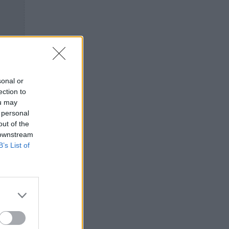
sonal or
ection to
ou may
 personal
out of the
 downstream
B’s List of