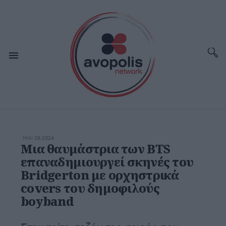
ΜΆΙ 28,2024
Μια θαυμάστρια των BTS
επαναδημιουργεί σκηνές του
Bridgerton με ορχηστρικά
covers του δημοφιλούς
boyband