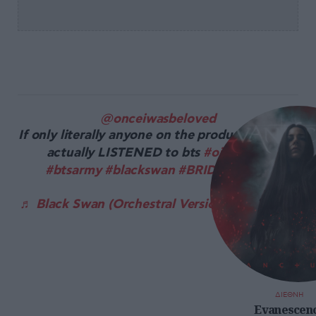
@onceiwasbeloved
If only literally anyone on the production team
actually LISTENED to bts
#oiwb
#bts
#btsarmy
#blackswan
#BRIDGERTON
♬ Black Swan (Orchestral Version) - OMJamie
ΔΙΕΘΝΗ
Evanescen