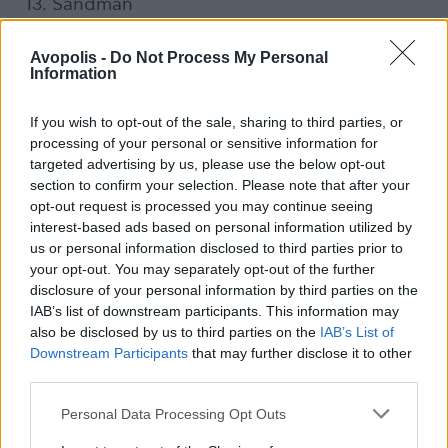
13. Sandman
14. Be Right Now
Avopolis -
Do Not Process My Personal
Information
Τον περασμένο Ιούλιο, όπως είχαμε πει, ο Ed
Sheeran δήλωσε ότι πέρασε κι αυτός τη metal
If you wish to opt-out of the sale, sharing to third parties, or
φάση του στην εφηβεία,
ακούγοντας Cradle
processing of your personal or sensitive information for
of Filth και Slipknot.
targeted advertising by us, please use the below opt-out
section to confirm your selection. Please note that after your
Κι αν «η metal φάση» είναι κάτι που δεν
opt-out request is processed you may continue seeing
προκαλεί και τόση εντύπωση, μιας και πολλοί
interest-based ads based on personal information utilized by
us or personal information disclosed to third parties prior to
έχουν περάσει από αυτή, αυτή δεν είναι η
your opt-out. You may separately opt-out of the further
μόνη δήλωση του μουσικού που διαβάζουμε
disclosure of your personal information by third parties on the
στη Sun, μιας και όπως φαίνεται, έχει τις
IAB’s list of downstream participants. This information may
κεραίες του ανοιχτές προς την "extreme"
also be disclosed by us to third parties on the
IAB’s List of
μουσική.
Downstream Participants
that may further disclose it to other
third parties.
Συγκεκριμένα, ο Sheeran είπε: «Δεν είναι ότι
Personal Data Processing Opt Outs
μπορώ να μεταπηδήσω σε αυτόν τον κόσμο.