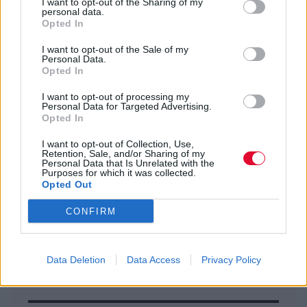
I want to opt-out of the Sharing of my
Μάθαινα όλα αυτά τα ριφ στην κιθάρα ως
personal data.
παιδί. Δεν είναι κάτι που έχω σκεφτεί να
Opted In
κάνω - αλλά και κάτι στο οποίο δε θα ήμουν
I want to opt-out of the Sale of my
αντίθετος να δημιουργήσω».
Personal Data.
Opted In
I want to opt-out of processing my
Personal Data for Targeted Advertising.
Previous Article
Next Article
Opted In
I want to opt-out of Collection, Use,
Retention, Sale, and/or Sharing of my
Personal Data that Is Unrelated with the
Purposes for which it was collected.
Opted Out
CONFIRM
Ακολούθησε το Avopolis Network στο
Google News
Data Deletion
Data Access
Privacy Policy