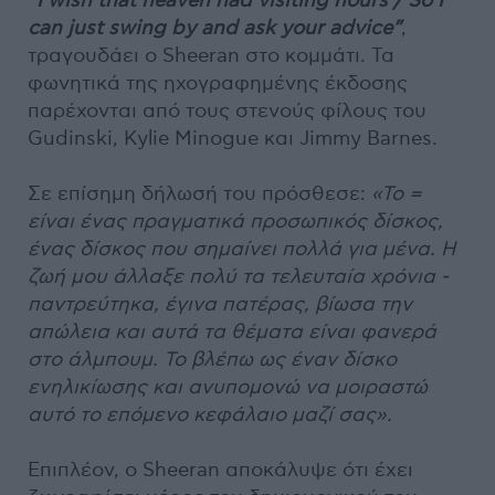
“I wish that heaven had visiting hours / So I
can just swing by and ask your advice”
,
τραγουδάει ο Sheeran στο κομμάτι. Τα
φωνητικά της ηχογραφημένης έκδοσης
παρέχονται από τους στενούς φίλους του
Gudinski, Kylie Minogue και Jimmy Barnes.
Σε επίσημη δήλωσή του πρόσθεσε:
«Το =
είναι ένας πραγματικά προσωπικός δίσκος,
ένας δίσκος που σημαίνει πολλά για μένα. Η
ζωή μου άλλαξε πολύ τα τελευταία χρόνια -
παντρεύτηκα, έγινα πατέρας, βίωσα την
απώλεια και αυτά τα θέματα είναι φανερά
στο άλμπουμ. Το βλέπω ως έναν δίσκο
ενηλικίωσης και ανυπομονώ να μοιραστώ
αυτό το επόμενο κεφάλαιο μαζί σας».
Επιπλέον, ο Sheeran αποκάλυψε ότι έχει