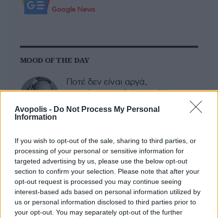
Google News
MOOD OF THE DAY
Ποτέ δεν είναι αργά,
κυριολεκτικά. Ο Άντονι Χόπκινς
στα 88 αρνείται να το βάλει κάτω
Avopolis -
Do Not Process My Personal
και κυκλοφορεί το 1ο του
Information
άλμπουμ με ορχηστρικές συνθέσεις και τίτλο:
Life Is A Dream. Φυσικά και είναι Άντονι...
If you wish to opt-out of the sale, sharing to third parties, or
processing of your personal or sensitive information for
Μάκης Μηλάτος
targeted advertising by us, please use the below opt-out
section to confirm your selection. Please note that after your
opt-out request is processed you may continue seeing
interest-based ads based on personal information utilized by
us or personal information disclosed to third parties prior to
your opt-out. You may separately opt-out of the further