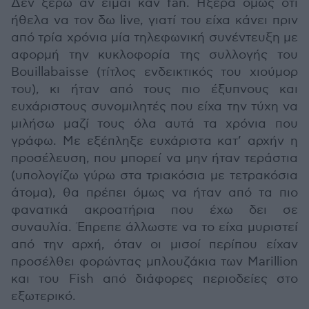
Δεν ξέρω αν είμαι καν fan. Ήξερα όμως ότι
ήθελα να τον δω live, γιατί του είχα κάνει πριν
από τρία χρόνια μία τηλεφωνική συνέντευξη με
αφορμή την κυκλοφορία της συλλογής του
Bouillabaisse (τίτλος ενδεικτικός του χιούμορ
του), κι ήταν από τους πιο έξυπνους και
ευχάριστους συνομιλητές που είχα την τύχη να
μιλήσω μαζί τους όλα αυτά τα χρόνια που
γράφω. Με εξέπληξε ευχάριστα κατ’ αρχήν η
προσέλευση, που μπορεί να μην ήταν τεράστια
(υπολογίζω γύρω στα τριακόσια με τετρακόσια
άτομα), θα πρέπει όμως να ήταν από τα πιο
φανατικά ακροατήρια που έχω δει σε
συναυλία. Έπρεπε άλλωστε να το είχα μυριστεί
από την αρχή, όταν οι μισοί περίπου είχαν
προσέλθει φορώντας μπλουζάκια των Marillion
και του Fish από διάφορες περιοδείες στο
εξωτερικό.