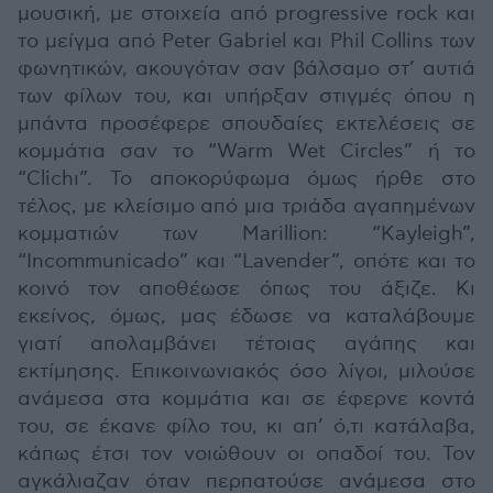
μουσική, με στοιχεία από progressive rock και
το μείγμα από Peter Gabriel και Phil Collins των
φωνητικών, ακουγόταν σαν βάλσαμο στ’ αυτιά
των φίλων του, και υπήρξαν στιγμές όπου η
μπάντα προσέφερε σπουδαίες εκτελέσεις σε
κομμάτια σαν το “Warm Wet Circles” ή το
“Clichι”. Το αποκορύφωμα όμως ήρθε στο
τέλος, με κλείσιμο από μια τριάδα αγαπημένων
κομματιών των Marillion: “Kayleigh”,
“Incommunicado” και “Lavender”, οπότε και το
κοινό τον αποθέωσε όπως του άξιζε. Κι
εκείνος, όμως, μας έδωσε να καταλάβουμε
γιατί απολαμβάνει τέτοιας αγάπης και
εκτίμησης. Επικοινωνιακός όσο λίγοι, μιλούσε
ανάμεσα στα κομμάτια και σε έφερνε κοντά
του, σε έκανε φίλο του, κι απ’ ό,τι κατάλαβα,
κάπως έτσι τον νοιώθουν οι οπαδοί του. Τον
αγκάλιαζαν όταν περπατούσε ανάμεσα στο