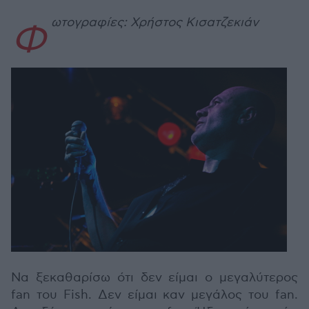
ωτογραφίες: Χρήστος Κισατζεκιάν
Φ
Να ξεκαθαρίσω ότι δεν είμαι ο μεγαλύτερος
fan του Fish. Δεν είμαι καν μεγάλος του fan.