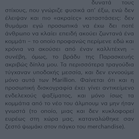
δυνατά τους
στίχους, που γνώριζε φυσικά απ’ έξω, ενώ δεν
έλειψαν και πιο «ακραίες» καταστάσεις: δεν
θυμάμαι εγώ προσωπικά να έχω δει ποτέ
άνθρωπο να κλαίει επειδή ακούει ζωντανά ένα
κομμάτι – το οποίο προφανώς περίμενε εδώ και
χρόνια να ακούσει από έναν καλλιτέχνη –
συνέβη, όμως, το βράδυ της Παρασκευής
ακριβώς δίπλα μου. Τα περισσότερα τραγούδια
τύγχαναν υποδοχής μεσσία, και δεν εννοούμε
μόνο αυτά των Marillion. Φαίνεται ότι και η
προσωπική δισκογραφία έχει γίνει αντικείμενο
ενδελεχούς ψαξίματος, και μόνο ίσως τα
κομμάτια από το νέο του άλμπουμ να μην ήταν
γνωστά (το οποίο, μιας και δεν κυκλοφορεί
ευρέως στη χώρα μας, καταναλώθηκε σαν
ζεστό ψωμάκι στον πάγκο του merchandise).