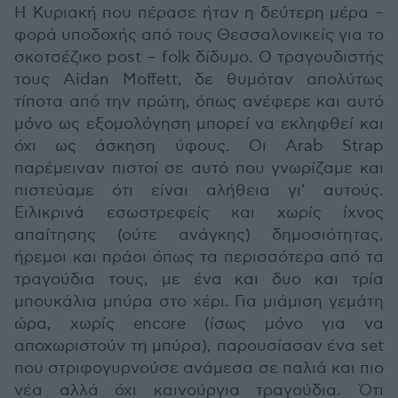
Η Κυριακή που πέρασε ήταν η δεύτερη μέρα –
φορά υποδοχής από τους Θεσσαλονικείς για το
σκοτσέζικο post – folk δίδυμο. Ο τραγουδιστής
τους Aidan Moffett, δε θυμόταν απολύτως
τίποτα από την πρώτη, όπως ανέφερε και αυτό
μόνο ως εξομολόγηση μπορεί να εκληφθεί και
όχι ως άσκηση ύφους. Οι Arab Strap
παρέμειναν πιστοί σε αυτό που γνωρίζαμε και
πιστεύαμε ότι είναι αλήθεια γι’ αυτούς.
Ειλικρινά εσωστρεφείς και χωρίς ίχνος
απαίτησης (ούτε ανάγκης) δημοσιότητας,
ήρεμοι και πράοι όπως τα περισσότερα από τα
τραγούδια τους, με ένα και δυο και τρία
μπουκάλια μπύρα στο χέρι. Για μιάμιση γεμάτη
ώρα, χωρίς encore (ίσως μόνο για να
αποχωριστούν τη μπύρα), παρουσίασαν ένα set
που στριφογυρνούσε ανάμεσα σε παλιά και πιο
νέα αλλά όχι καινούργια τραγούδια. Ότι