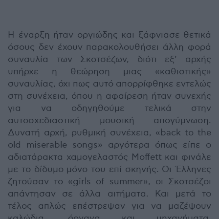
Η έναρξη ήταν οργιώδης και ξάφνιασε θετικά
όσους δεν έχουν παρακολουθήσει άλλη φορά
συναυλία των Σκοτσέζων, διότι εξ’ αρχής
υπήρχε η θεώρηση μιας «καθιστικής»
συναυλίας, όχι πως αυτό απορρίφθηκε εντελώς
στη συνέχεια, όπου η αφαίρεση ήταν συνεχής
για να οδηγηθούμε τελικά στην
αυτοσχεδιαστική μουσική απογύμνωση.
Δυνατή αρχή, ρυθμική συνέχεια, «back to the
old miserable songs» αργότερα όπως είπε ο
αδιατάρακτα χαμογελαστός Moffett και φινάλε
με το δίδυμο μόνο του επί σκηνής. Οι Έλληνες
ζητούσαν το «girls of summer», οι Σκοτσέζοι
απάντησαν σε άλλα αιτήματα. Και μετά το
τέλος απλώς επέστρεψαν για να μαζέψουν
καλώδια, όργανα και μηχανήματα,