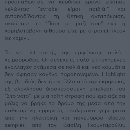
προσπαθώντας να κερδίσει χρόνο, ρώτησε
γελώντας "εντάξει είμαι παιδιά;" και
ανταποδίδοντας τη θετική ανταπόκριση,
ακούσαμε το "Πάρε με μαζί σου" ενώ η
χαμηλοτάβανη αίθουσα είχε μετατραπεί πλέον
σε καμίνι.
Το set list αυτής της εμφάνισης απλά...
χειμαρρώδες. Οι συνεχείς, πολύ επιτυχημένες
εναλλαγές ανάμεσα σε παλιά και νέα κομμάτια
δεν άφησαν κανένα παραπονεμένο. Highlight
της βραδιάς δεν ήταν άλλο από την εκρηκτική,
εξ ολοκλήρου διασκευασμένη εκτέλεση του
"Στο νότο", με μια τρίτη στροφή που έμοιαζε σα
μόλις να βρήκε το δρόμο της μέσα από την
παθιασμένη ερμηνεία, εκπληκτικά γεμίσματα
από την ηλεκτρική και πανέμορφα electro
samples από τον Βασίλη Γκουνταρούλη.