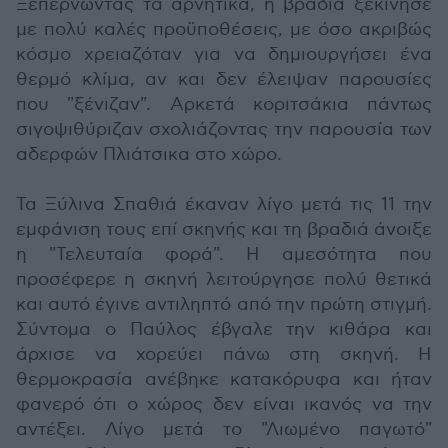
Ξεπερνώντας τα αρνητικά, η βραδιά ξεκίνησε
με πολύ καλές προϋποθέσεις, με όσο ακριβώς
κόσμο χρειαζόταν για να δημιουργήσει ένα
θερμό κλίμα, αν και δεν έλειψαν παρουσίες
που "ξένιζαν". Αρκετά κοριτσάκια πάντως
σιγοψιθύριζαν σχολιάζοντας την παρουσία των
αδερφών Πλιάτσικα στο χώρο.
Τα Ξύλινα Σπαθιά έκαναν λίγο μετά τις 11 την
εμφάνιση τους επί σκηνής και τη βραδιά άνοιξε
η "Τελευταία φορά". Η αμεσότητα που
προσέφερε η σκηνή λειτούργησε πολύ θετικά
και αυτό έγινε αντιληπτό από την πρώτη στιγμή.
Σύντομα ο Παύλος έβγαλε την κιθάρα και
άρχισε να χορεύει πάνω στη σκηνή. Η
θερμοκρασία ανέβηκε κατακόρυφα και ήταν
φανερό ότι ο χώρος δεν είναι ικανός να την
αντέξει. Λίγο μετά το "Λιωμένο παγωτό"